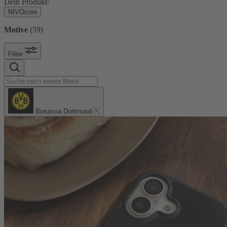
Dein Produkt:
NIVOcore
Motive
(
59
)
Filter
Borussia Dortmund