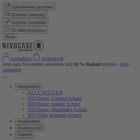
Zufriedenheit garantiert
Schnelle Lieferung
Geprüfte Sicherheit
20 Jahre Expertise
Menü
Anmelden
Warenkorb
Jetzt zum Newsletter anmelden und
10 % Rabatt
sichern -
Jetzt
anmelden
Handyhüllen
ALLE HÜLLEN
NIVOpure: Cleaner Schutz
NIVOcore: Starker Schutz
NIVOmax: Maximaler Schutz
NIVOflip: Rundum-Schutz
Handyketten
Displayschutz
Zubehör