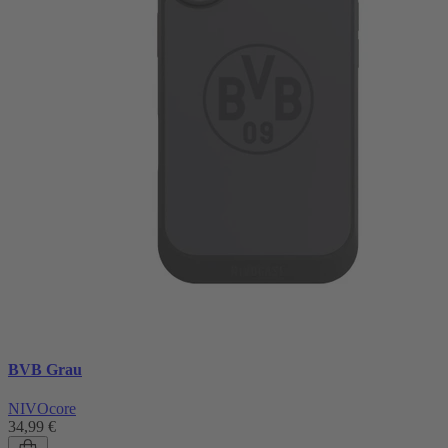
BVB Grau
NIVOcore
34,99 €