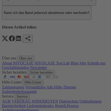
Kann ich das Band jederzeit abnehmen oder wechseln?
Diesen Artikel teilen:
Über uns
Über uns
About NIVOCASE
NIVOCASE Test Lab
Blog
Jobs
Schreib uns
Geschäftskunden
Newsletter
Sicher bezahlen
Sicher bezahlen
Hilfe-Center
Hilfe-Center
Zahlungsarten
Versandinfos
Alle Hilfe-Themen
Zufriedenheitsgarantie
Service
Service
AGB
VERTRAG WIDERRUFEN
Datenschutz
Ombudsmann
Barrierefreiheit
Lieferantenkodex
Bestell-Prozess
Anlieferungsbedingung