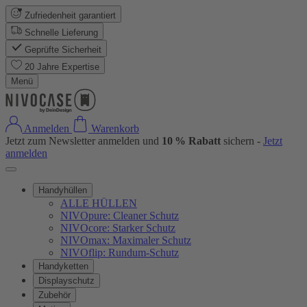
Zufriedenheit garantiert
Schnelle Lieferung
Geprüfte Sicherheit
20 Jahre Expertise
Menü
Anmelden
Warenkorb
Jetzt zum Newsletter anmelden und
10 % Rabatt
sichern -
Jetzt
anmelden
Handyhüllen
ALLE HÜLLEN
NIVOpure: Cleaner Schutz
NIVOcore: Starker Schutz
NIVOmax: Maximaler Schutz
NIVOflip: Rundum-Schutz
Handyketten
Displayschutz
Zubehör