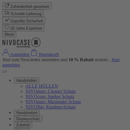
Zufriedenheit garantiert
Schnelle Lieferung
Geprüfte Sicherheit
20 Jahre Expertise
Menü
Anmelden
Warenkorb
Jetzt zum Newsletter anmelden und
10 % Rabatt
sichern -
Jetzt
anmelden
Handyhüllen
ALLE HÜLLEN
NIVOpure: Cleaner Schutz
NIVOcore: Starker Schutz
NIVOmax: Maximaler Schutz
NIVOflip: Rundum-Schutz
Handyketten
Displayschutz
Zubehör