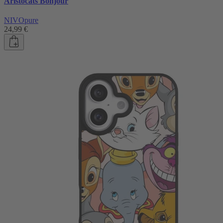
Aristocats Bonjour
NIVOpure
24,99 €