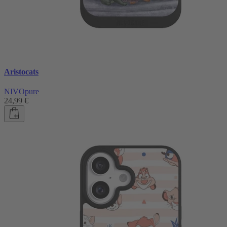
Aristocats
NIVOpure
24,99 €