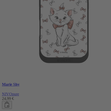
Marie Shy
NIVOpure
24,99 €