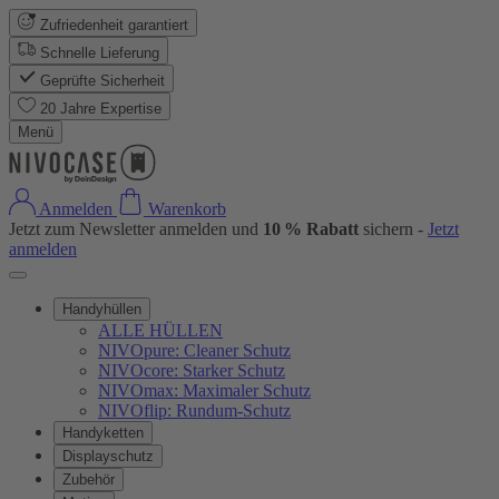
Zufriedenheit garantiert
Schnelle Lieferung
Geprüfte Sicherheit
20 Jahre Expertise
Menü
Anmelden
Warenkorb
Jetzt zum Newsletter anmelden und
10 % Rabatt
sichern -
Jetzt
anmelden
Handyhüllen
ALLE HÜLLEN
NIVOpure: Cleaner Schutz
NIVOcore: Starker Schutz
NIVOmax: Maximaler Schutz
NIVOflip: Rundum-Schutz
Handyketten
Displayschutz
Zubehör