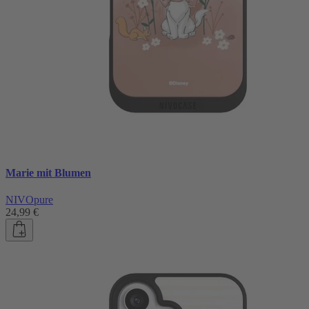
Marie mit Blumen
NIVOpure
24,99 €