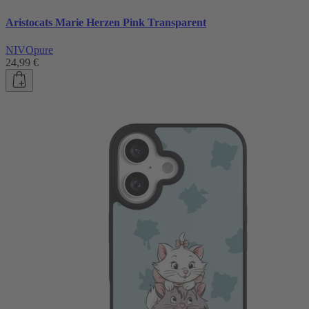
Aristocats Marie Herzen Pink Transparent
NIVOpure
24,99 €