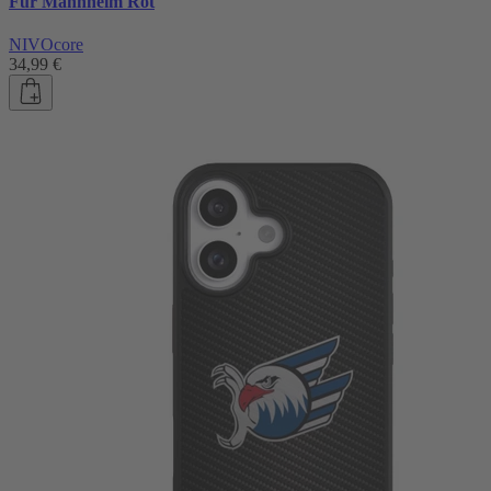
Für Mannheim Rot
NIVOcore
34,99 €