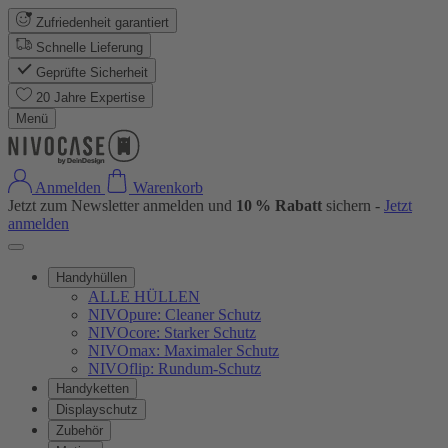
Zufriedenheit garantiert
Schnelle Lieferung
Geprüfte Sicherheit
20 Jahre Expertise
Menü
Anmelden
Warenkorb
Jetzt zum Newsletter anmelden und
10 % Rabatt
sichern -
Jetzt
anmelden
Handyhüllen
ALLE HÜLLEN
NIVOpure: Cleaner Schutz
NIVOcore: Starker Schutz
NIVOmax: Maximaler Schutz
NIVOflip: Rundum-Schutz
Handyketten
Displayschutz
Zubehör