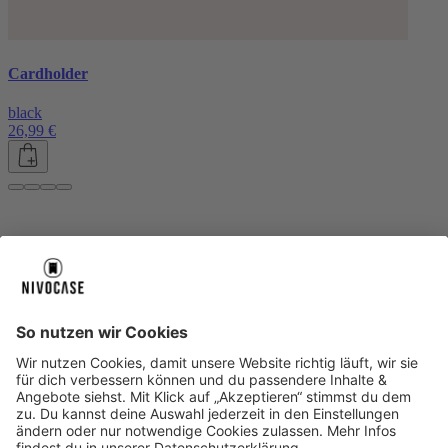
Cardholder
black
26,99 €
Über uns
Über uns
About NIVOCASE
NIVOCASE Test Lab
Blog
Jobs
Schreib uns
Geschäftskunden
Newsletter
Sicher bezahlen
Sicher bezahlen
Hilfe-Center
Hilfe-Center
Zahlungsarten
Versandinfos
Alle Hilfe-Themen
Zufriedenheitsgarantie
Service
Service
AGB
VERTRAG WIDERRUFEN
Datenschutz
Ombudsmann
Barrierefreiheit
Lieferantenkodex
Bestell-Prozess