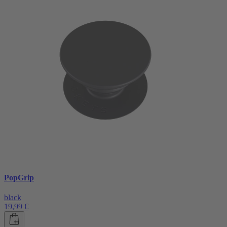
PopGrip
black
19,99 €