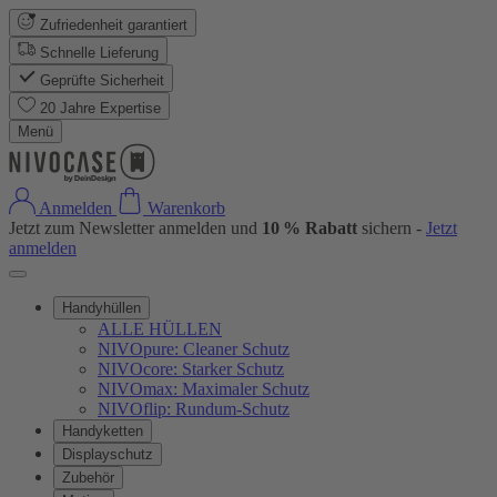
Zufriedenheit garantiert
Schnelle Lieferung
Geprüfte Sicherheit
20 Jahre Expertise
Menü
Anmelden
Warenkorb
Jetzt zum Newsletter anmelden und
10 % Rabatt
sichern -
Jetzt
anmelden
Handyhüllen
ALLE HÜLLEN
NIVOpure: Cleaner Schutz
NIVOcore: Starker Schutz
NIVOmax: Maximaler Schutz
NIVOflip: Rundum-Schutz
Handyketten
Displayschutz
Zubehör