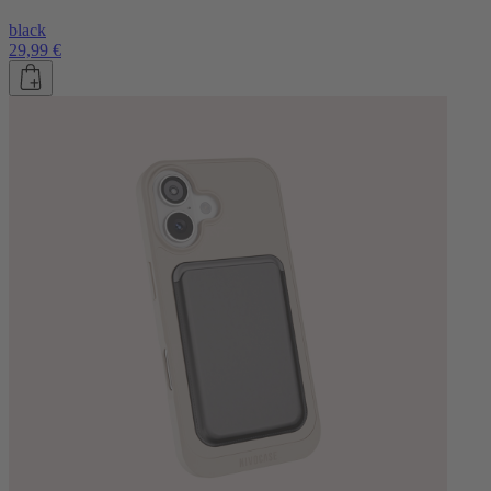
black
29,99 €