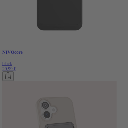
NIVOcore
black
29,99 €