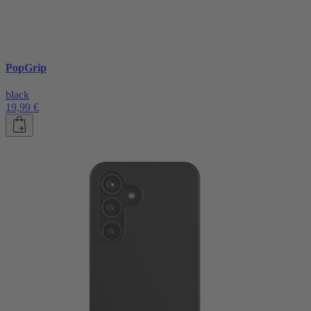
PopGrip
black
19,99 €