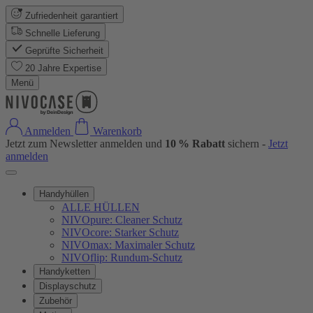
Zufriedenheit garantiert
Schnelle Lieferung
Geprüfte Sicherheit
20 Jahre Expertise
Menü
Anmelden
Warenkorb
Jetzt zum Newsletter anmelden und
10 % Rabatt
sichern -
Jetzt
anmelden
Handyhüllen
ALLE HÜLLEN
NIVOpure: Cleaner Schutz
NIVOcore: Starker Schutz
NIVOmax: Maximaler Schutz
NIVOflip: Rundum-Schutz
Handyketten
Displayschutz
Zubehör