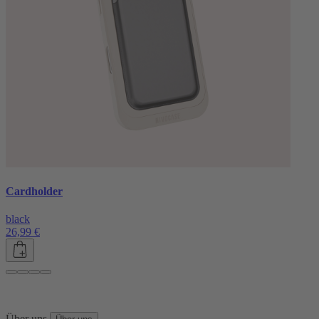
Cardholder
black
26,99 €
Über uns