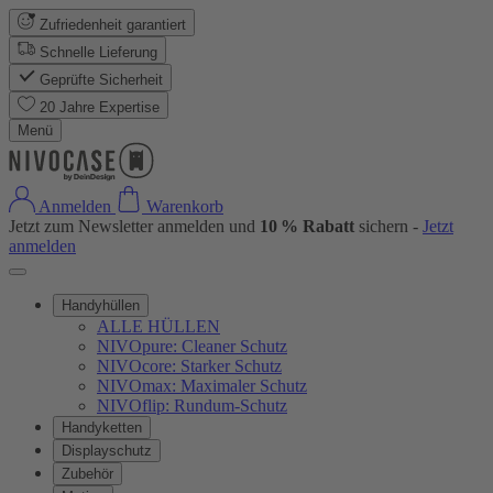
Zufriedenheit garantiert
Schnelle Lieferung
Geprüfte Sicherheit
20 Jahre Expertise
Menü
Anmelden
Warenkorb
Jetzt zum Newsletter anmelden und
10 % Rabatt
sichern -
Jetzt
anmelden
Handyhüllen
ALLE HÜLLEN
NIVOpure: Cleaner Schutz
NIVOcore: Starker Schutz
NIVOmax: Maximaler Schutz
NIVOflip: Rundum-Schutz
Handyketten
Displayschutz
Zubehör