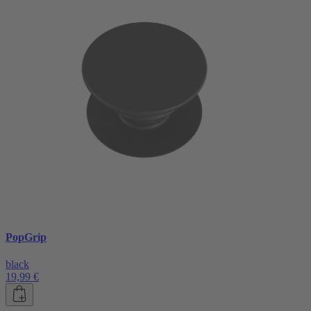
PopGrip
black
19,99 €