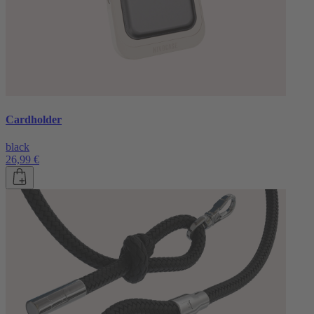
Cardholder
black
26,99 €