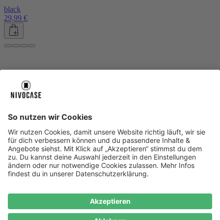
black
29,99 €
Über uns
Über uns
About NIVOCASE
NIVOCASE Test Lab
Blog
Jobs
Schreib uns
Geschäftskunden
Newsletter
Sicher bezahlen
Sicher bezahlen
Hilfe-Center
Hilfe-Center
Zahlungsarten
Versandinfos
Alle Hilfe-Themen
Zufriedenheitsgarantie
Service
Service
AGB
VERTRAG WIDERRUFEN
Datenschutz
Ombudsmann
Barrierefreiheit
Lieferantenkodex
Bestell-Prozess
Anlieferungsbedingung
Bestseller
Bestseller
iPhone Handyhüllen
Samsung Handyhüllen
Google Handyhüllen
Handyhüllen
Handyketten
Impressum
Datenschutz
Cookie Consent