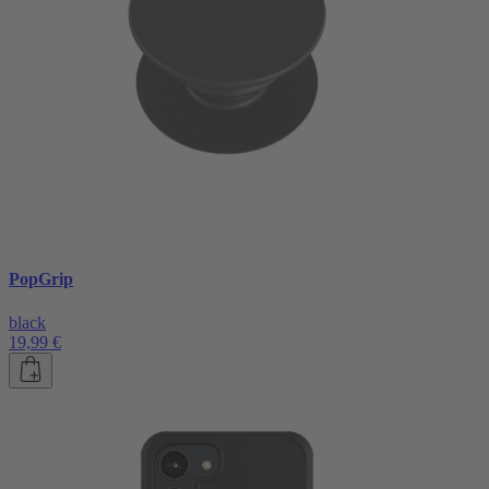
PopGrip
black
19,99 €