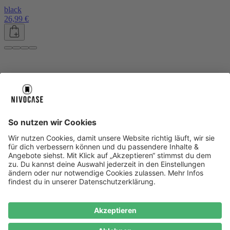
black
26,99 €
Über uns
Über uns
About NIVOCASE
NIVOCASE Test Lab
Blog
Jobs
Schreib uns
Geschäftskunden
Newsletter
Sicher bezahlen
Sicher bezahlen
Hilfe-Center
Hilfe-Center
Zahlungsarten
Versandinfos
Alle Hilfe-Themen
Zufriedenheitsgarantie
Service
Service
AGB
VERTRAG WIDERRUFEN
Datenschutz
Ombudsmann
Barrierefreiheit
Lieferantenkodex
Bestell-Prozess
Anlieferungsbedingung
Bestseller
Bestseller
iPhone Handyhüllen
Samsung Handyhüllen
Google Handyhüllen
Handyhüllen
Handyketten
Impressum
Datenschutz
Cookie Consent