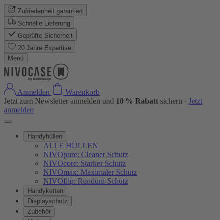
Zufriedenheit garantiert
Schnelle Lieferung
Geprüfte Sicherheit
20 Jahre Expertise
Menü
Anmelden
Warenkorb
Jetzt zum Newsletter anmelden und
10 % Rabatt
sichern -
Jetzt
anmelden
Handyhüllen
ALLE HÜLLEN
NIVOpure: Cleaner Schutz
NIVOcore: Starker Schutz
NIVOmax: Maximaler Schutz
NIVOflip: Rundum-Schutz
Handyketten
Displayschutz
Zubehör