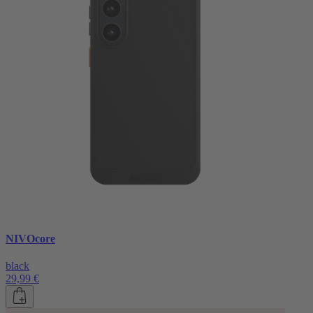
NIVOcore
black
29,99 €