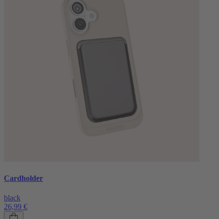
Cardholder
black
26,99 €