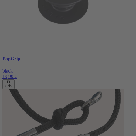
PopGrip
black
19,99 €