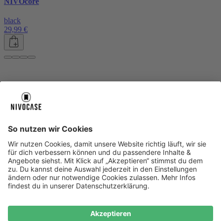
NIVOcore
black
29,99 €
Über uns
Über uns
About NIVOCASE
NIVOCASE Test Lab
Blog
Jobs
Schreib uns
Geschäftskunden
Newsletter
Sicher bezahlen
Sicher bezahlen
Hilfe-Center
Hilfe-Center
Zahlungsarten
Versandinfos
Alle Hilfe-Themen
Zufriedenheitsgarantie
Service
Service
AGB
VERTRAG WIDERRUFEN
Datenschutz
Ombudsmann
Barrierefreiheit
Lieferantenkodex
Bestell-Prozess
Anlieferungsbedingung
Bestseller
Bestseller
iPhone Handyhüllen
Samsung Handyhüllen
Google Handyhüllen