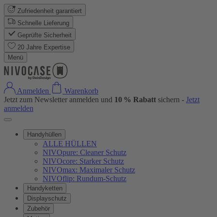
Zufriedenheit garantiert
Schnelle Lieferung
Geprüfte Sicherheit
20 Jahre Expertise
Menü
Anmelden
Warenkorb
Jetzt zum Newsletter anmelden und
10 % Rabatt
sichern -
Jetzt
anmelden
Handyhüllen
ALLE HÜLLEN
NIVOpure: Cleaner Schutz
NIVOcore: Starker Schutz
NIVOmax: Maximaler Schutz
NIVOflip: Rundum-Schutz
Handyketten
Displayschutz
Zubehör