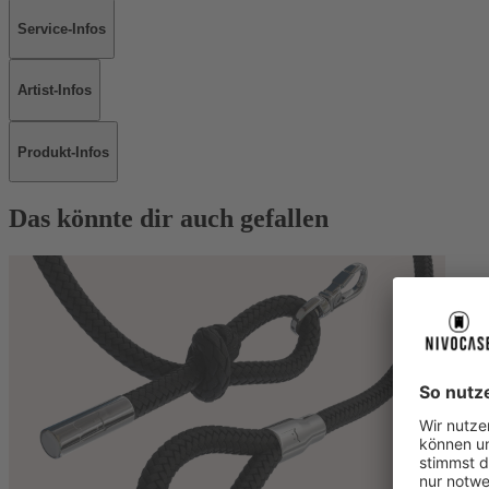
Service-Infos
Artist-Infos
Produkt-Infos
Das könnte dir auch gefallen