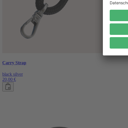
Carry Strap
black silver
20,00 €