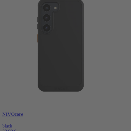
NIVOcore
black