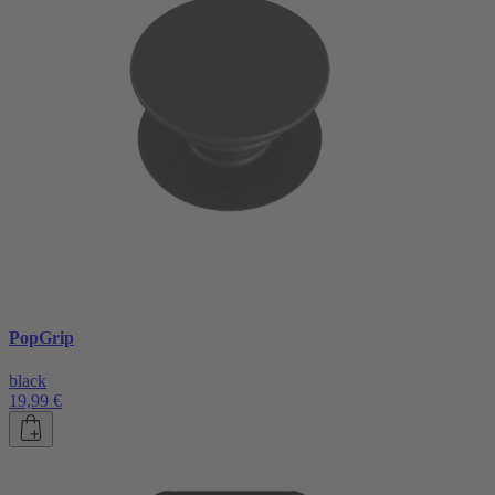
PopGrip
black
19,99 €