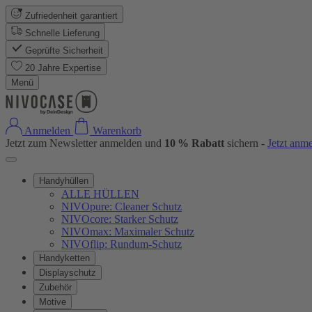
Zufriedenheit garantiert
Schnelle Lieferung
Geprüfte Sicherheit
20 Jahre Expertise
Menü
Anmelden
Warenkorb
Jetzt zum Newsletter anmelden und
10 % Rabatt
sichern -
Jetzt anm
Handyhüllen
ALLE HÜLLEN
NIVOpure: Cleaner Schutz
NIVOcore: Starker Schutz
NIVOmax: Maximaler Schutz
NIVOflip: Rundum-Schutz
Handyketten
Displayschutz
Zubehör
Motive