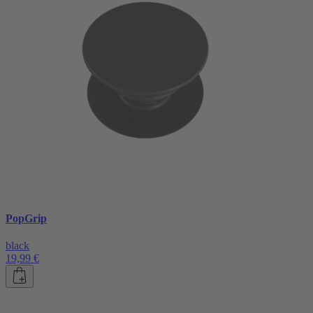
PopGrip
black
19,99 €