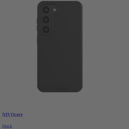
NIVOcore
black