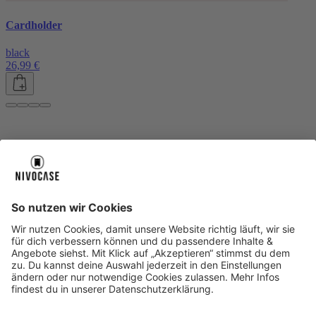
Cardholder
black
26,99 €
Über uns
Über uns
About NIVOCASE
NIVOCASE Test Lab
Blog
Jobs
Schreib uns
Geschäftskunden
Newsletter
Sicher bezahlen
Sicher bezahlen
Hilfe-Center
Hilfe-Center
Zahlungsarten
Versandinfos
Alle Hilfe-Themen
Zufriedenheitsgarantie
Service
Service
AGB
VERTRAG WIDERRUFEN
Datenschutz
Ombudsmann
Barrierefreiheit
Lieferantenkodex
Bestell-Prozess
Anlieferungsbedingung
Bestseller
Bestseller