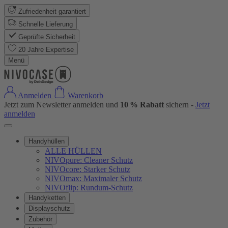
Zufriedenheit garantiert
Schnelle Lieferung
Geprüfte Sicherheit
20 Jahre Expertise
Menü
Anmelden
Warenkorb
Jetzt zum Newsletter anmelden und
10 % Rabatt
sichern -
Jetzt
anmelden
Handyhüllen
ALLE HÜLLEN
NIVOpure: Cleaner Schutz
NIVOcore: Starker Schutz
NIVOmax: Maximaler Schutz
NIVOflip: Rundum-Schutz
Handyketten
Displayschutz
Zubehör