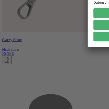
Carry Strap
black silver
20,00 €