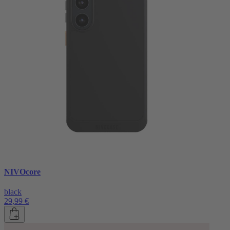
NIVOcore
black
29,99 €