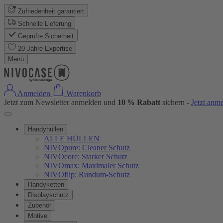
Zufriedenheit garantiert
Schnelle Lieferung
Geprüfte Sicherheit
20 Jahre Expertise
Menü
Anmelden
Warenkorb
Jetzt zum Newsletter anmelden und
10 % Rabatt
sichern -
Jetzt anm
Handyhüllen
ALLE HÜLLEN
NIVOpure: Cleaner Schutz
NIVOcore: Starker Schutz
NIVOmax: Maximaler Schutz
NIVOflip: Rundum-Schutz
Handyketten
Displayschutz
Zubehör
Motive