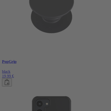
PopGrip
black
19,99 €