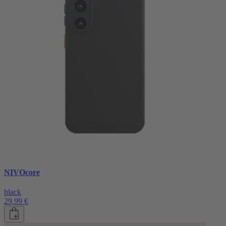
NIVOcore
black
29,99 €