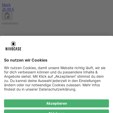
black
26,99 €
Über uns
Über uns
About NIVOCASE
NIVOCASE Test Lab
Blog
Jobs
Schreib uns
Geschäftskunden
Newsletter
Sicher bezahlen
Sicher bezahlen
Hilfe-Center
Hilfe-Center
Zahlungsarten
Versandinfos
Alle Hilfe-Themen
Zufriedenheitsgarantie
Service
Service
AGB
VERTRAG WIDERRUFEN
Datenschutz
Ombudsmann
Barrierefreiheit
Lieferantenkodex
Bestell-Prozess
Anlieferungsbedingung
Bestseller
Bestseller
iPhone Handyhüllen
Samsung Handyhüllen
Google Handyhüllen
Handyhüllen
Handyketten
Impressum
Datenschutz
Cookie Consent