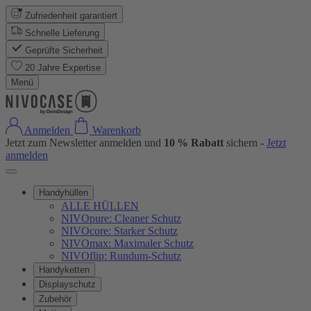
Zufriedenheit garantiert
Schnelle Lieferung
Geprüfte Sicherheit
20 Jahre Expertise
Menü
Anmelden
Warenkorb
Jetzt zum Newsletter anmelden und
10 % Rabatt
sichern -
Jetzt
anmelden
Handyhüllen
ALLE HÜLLEN
NIVOpure: Cleaner Schutz
NIVOcore: Starker Schutz
NIVOmax: Maximaler Schutz
NIVOflip: Rundum-Schutz
Handyketten
Displayschutz
Zubehör