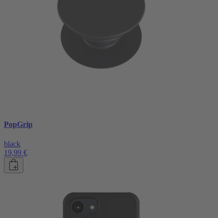
PopGrip
black
19,99 €