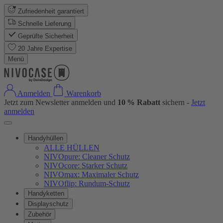
Zufriedenheit garantiert
Schnelle Lieferung
Geprüfte Sicherheit
20 Jahre Expertise
Menü
Anmelden
Warenkorb
Jetzt zum Newsletter anmelden und
10 % Rabatt
sichern -
Jetzt
anmelden
Handyhüllen
ALLE HÜLLEN
NIVOpure: Cleaner Schutz
NIVOcore: Starker Schutz
NIVOmax: Maximaler Schutz
NIVOflip: Rundum-Schutz
Handyketten
Displayschutz
Zubehör