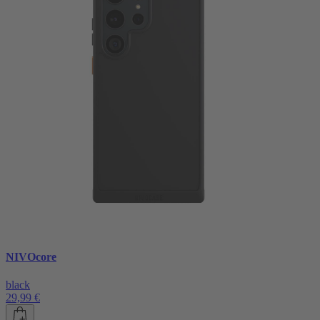
NIVOcore
black
29,99 €