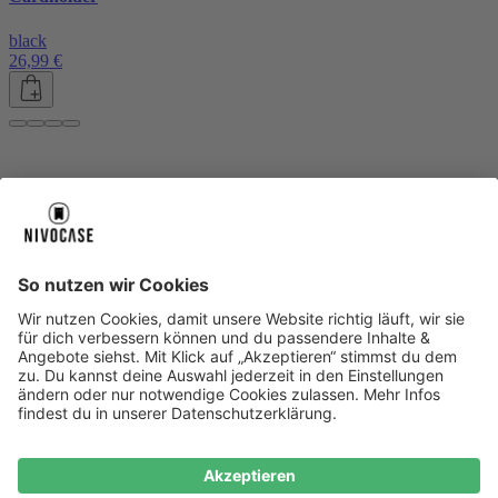
black
26,99 €
Über uns
Über uns
About NIVOCASE
NIVOCASE Test Lab
Blog
Jobs
Schreib uns
Geschäftskunden
Newsletter
Sicher bezahlen
Sicher bezahlen
Hilfe-Center
Hilfe-Center
Zahlungsarten
Versandinfos
Alle Hilfe-Themen
Zufriedenheitsgarantie
Service
Service
AGB
VERTRAG WIDERRUFEN
Datenschutz
Ombudsmann
Barrierefreiheit
Lieferantenkodex
Bestell-Prozess
Anlieferungsbedingung
Bestseller
Bestseller
iPhone Handyhüllen
Samsung Handyhüllen
Google Handyhüllen
Handyhüllen
Handyketten