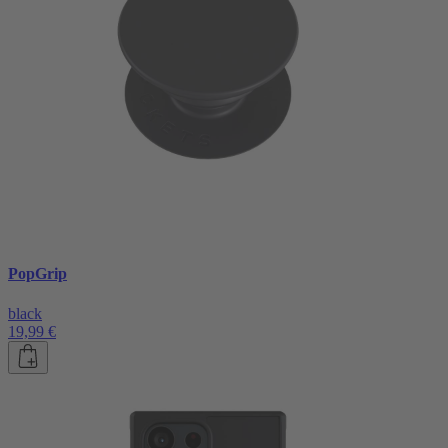
PopGrip
black
19,99 €