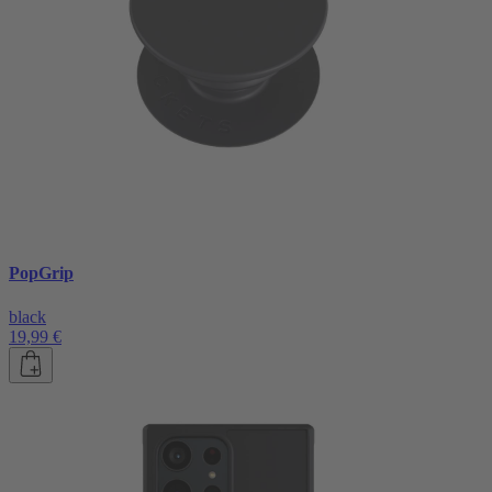
PopGrip
black
19,99 €