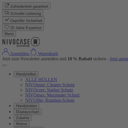
Zufriedenheit garantiert
Schnelle Lieferung
Geprüfte Sicherheit
20 Jahre Expertise
Menü
Anmelden
Warenkorb
Jetzt zum Newsletter anmelden und
10 % Rabatt
sichern -
Jetzt anm
Handyhüllen
ALLE HÜLLEN
NIVOpure: Cleaner Schutz
NIVOcore: Starker Schutz
NIVOmax: Maximaler Schutz
NIVOflip: Rundum-Schutz
Handyketten
Displayschutz
Zubehör
Motive