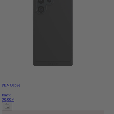
NIVOcore
black
29,99 €