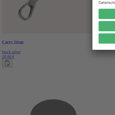
Carry Strap
black silver
20,00 €