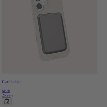
Cardholder
black
26,99 €