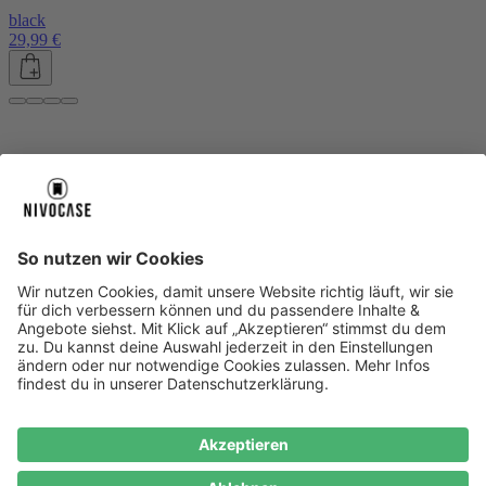
black
29,99 €
Über uns
Über uns
About NIVOCASE
NIVOCASE Test Lab
Blog
Jobs
Schreib uns
Geschäftskunden
Newsletter
Sicher bezahlen
Sicher bezahlen
Hilfe-Center
Hilfe-Center
Zahlungsarten
Versandinfos
Alle Hilfe-Themen
Zufriedenheitsgarantie
Service
Service
AGB
VERTRAG WIDERRUFEN
Datenschutz
Ombudsmann
Barrierefreiheit
Lieferantenkodex
Bestell-Prozess
Anlieferungsbedingung
Bestseller
Bestseller
iPhone Handyhüllen
Samsung Handyhüllen
Google Handyhüllen
Handyhüllen
Handyketten
Impressum
Datenschutz
Cookie Consent