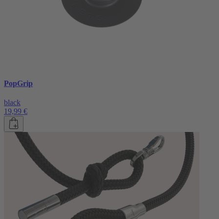
PopGrip
black
19,99 €