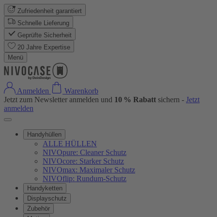
Zufriedenheit garantiert
Schnelle Lieferung
Geprüfte Sicherheit
20 Jahre Expertise
Menü
Anmelden
Warenkorb
Jetzt zum Newsletter anmelden und
10 % Rabatt
sichern -
Jetzt
anmelden
Handyhüllen
ALLE HÜLLEN
NIVOpure: Cleaner Schutz
NIVOcore: Starker Schutz
NIVOmax: Maximaler Schutz
NIVOflip: Rundum-Schutz
Handyketten
Displayschutz
Zubehör