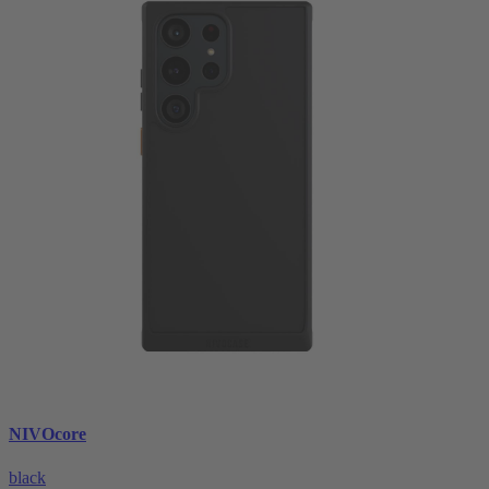
NIVOcore
black