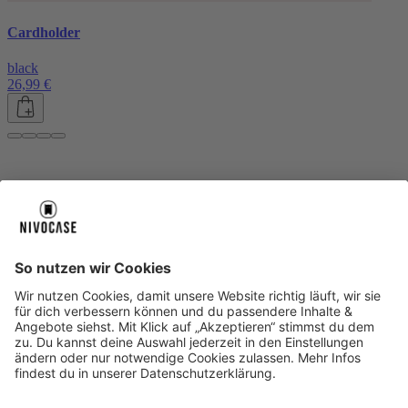
Cardholder
black
26,99 €
Über uns
Über uns
About NIVOCASE
NIVOCASE Test Lab
Blog
Jobs
Schreib uns
Geschäftskunden
Newsletter
Sicher bezahlen
Sicher bezahlen
Hilfe-Center
Hilfe-Center
Zahlungsarten
Versandinfos
Alle Hilfe-Themen
Zufriedenheitsgarantie
Service
Service
AGB
VERTRAG WIDERRUFEN
Datenschutz
Ombudsmann
Barrierefreiheit
Lieferantenkodex
Bestell-Prozess
Anlieferungsbedingung
Bestseller
Bestseller