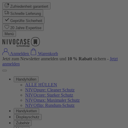
Zufriedenheit garantiert
Schnelle Lieferung
Geprüfte Sicherheit
20 Jahre Expertise
Menü
Anmelden
Warenkorb
Jetzt zum Newsletter anmelden und
10 % Rabatt
sichern -
Jetzt
anmelden
Handyhüllen
ALLE HÜLLEN
NIVOpure: Cleaner Schutz
NIVOcore: Starker Schutz
NIVOmax: Maximaler Schutz
NIVOflip: Rundum-Schutz
Handyketten
Displayschutz
Zubehör