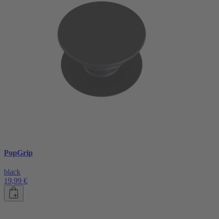
PopGrip
black
19,99 €