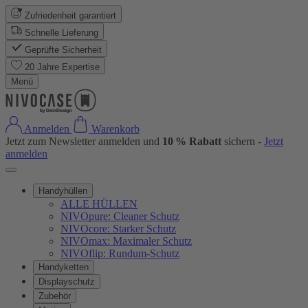
Zufriedenheit garantiert
Schnelle Lieferung
Geprüfte Sicherheit
20 Jahre Expertise
Menü
Anmelden
Warenkorb
Jetzt zum Newsletter anmelden und
10 % Rabatt
sichern -
Jetzt
anmelden
Handyhüllen
ALLE HÜLLEN
NIVOpure: Cleaner Schutz
NIVOcore: Starker Schutz
NIVOmax: Maximaler Schutz
NIVOflip: Rundum-Schutz
Handyketten
Displayschutz
Zubehör