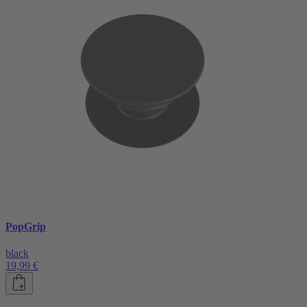
PopGrip
black
19,99 €