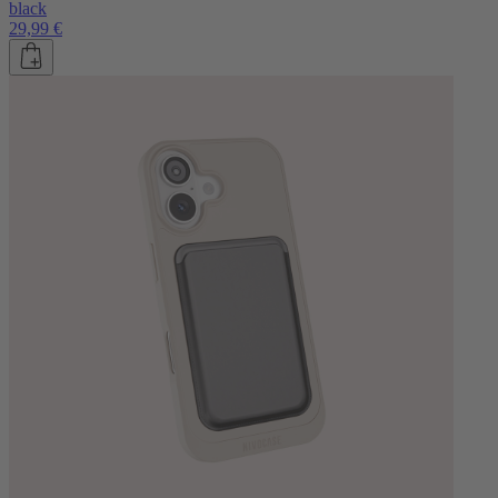
black
29,99 €