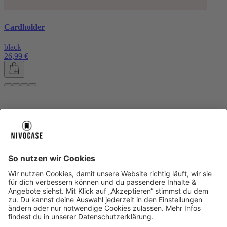
Cardholder
black
26,99 €
Über uns
Über uns
About NIVOCASE
NIVOCASE Test Lab
Blog
Jobs
Schreib uns
Geschäftskunden
Newsletter
Sicher bezahlen
Sicher bezahlen
Hilfe-Center
Hilfe-Center
Zahlungsarten
Versandinfos
Alle Hilfe-Themen
Zufriedenheitsgarantie
Service
Service
AGB
VERTRAG WIDERRUFEN
Datenschutz
Ombudsmann
Barrierefreiheit
Lieferantenkodex
Bestell-Prozess
Anlieferungsbedingung