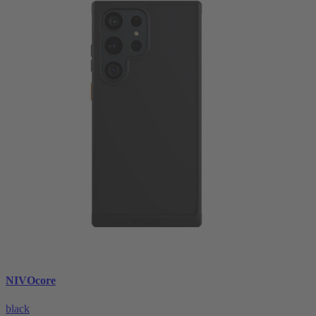
NIVOcore
black