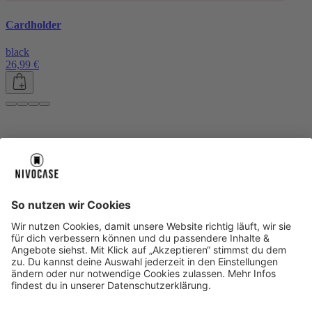
Cardholder
black
26,99 €
Über uns
Über uns
About NIVOCASE
NIVOCASE Test Lab
Blog
Jobs
Schreib uns
Geschäftskunden
Newsletter
Sicher bezahlen
Sicher bezahlen
Hilfe-Center
Hilfe-Center
Zahlungsarten
Versandinfos
Alle Hilfe-Themen
Zufriedenheitsgarantie
Service
Service
AGB
VERTRAG WIDERRUFEN
Datenschutz
Ombudsmann
Barrierefreiheit
Lieferantenkodex
Bestell-Prozess
Anlieferungsbedingung
Bestseller
Bestseller