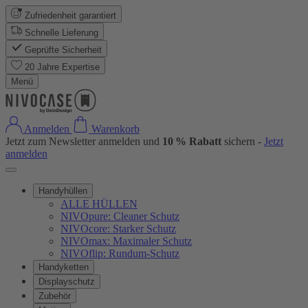
Zufriedenheit garantiert
Schnelle Lieferung
Geprüfte Sicherheit
20 Jahre Expertise
Menü
Anmelden
Warenkorb
Jetzt zum Newsletter anmelden und
10 % Rabatt
sichern -
Jetzt
anmelden
Handyhüllen
ALLE HÜLLEN
NIVOpure: Cleaner Schutz
NIVOcore: Starker Schutz
NIVOmax: Maximaler Schutz
NIVOflip: Rundum-Schutz
Handyketten
Displayschutz
Zubehör