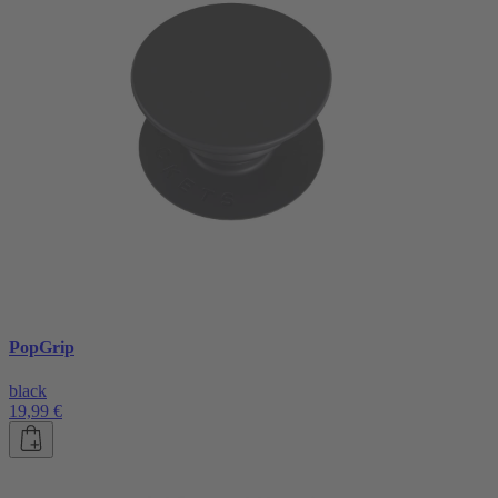
PopGrip
black
19,99 €