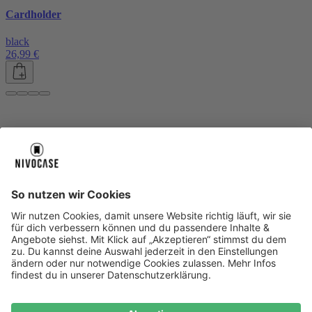
Cardholder
black
26,99 €
Über uns
Über uns
About NIVOCASE
NIVOCASE Test Lab
Blog
Jobs
Schreib uns
Geschäftskunden
Newsletter
Sicher bezahlen
Sicher bezahlen
Hilfe-Center
Hilfe-Center
Zahlungsarten
Versandinfos
Alle Hilfe-Themen
Zufriedenheitsgarantie
Service
Service
AGB
VERTRAG WIDERRUFEN
Datenschutz
Ombudsmann
Barrierefreiheit
Lieferantenkodex
Bestell-Prozess
Anlieferungsbedingung
Bestseller
Bestseller