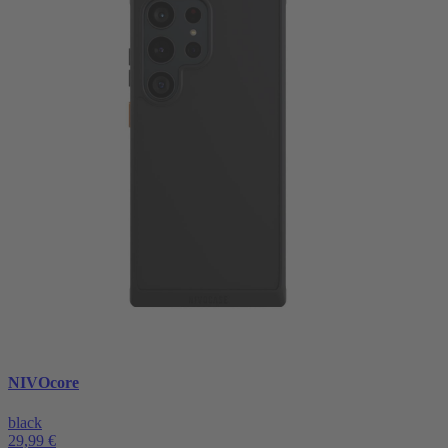
NIVOcore
black
29,99 €