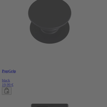
PopGrip
black
19,99 €