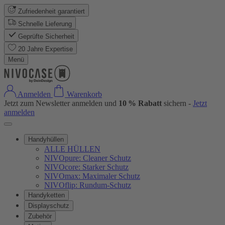
Zufriedenheit garantiert
Schnelle Lieferung
Geprüfte Sicherheit
20 Jahre Expertise
Menü
Anmelden
Warenkorb
Jetzt zum Newsletter anmelden und
10 % Rabatt
sichern -
Jetzt
anmelden
Handyhüllen
ALLE HÜLLEN
NIVOpure: Cleaner Schutz
NIVOcore: Starker Schutz
NIVOmax: Maximaler Schutz
NIVOflip: Rundum-Schutz
Handyketten
Displayschutz
Zubehör