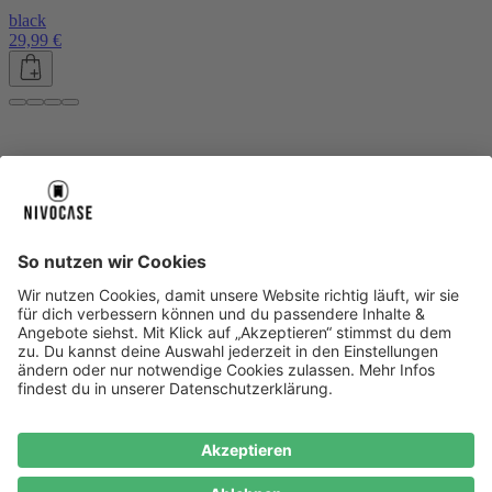
black
29,99 €
Über uns
Über uns
About NIVOCASE
NIVOCASE Test Lab
Blog
Jobs
Schreib uns
Geschäftskunden
Newsletter
Sicher bezahlen
Sicher bezahlen
Hilfe-Center
Hilfe-Center
Zahlungsarten
Versandinfos
Alle Hilfe-Themen
Zufriedenheitsgarantie
Service
Service
AGB
VERTRAG WIDERRUFEN
Datenschutz
Ombudsmann
Barrierefreiheit
Lieferantenkodex
Bestell-Prozess
Anlieferungsbedingung
Bestseller
Bestseller
iPhone Handyhüllen
Samsung Handyhüllen
Google Handyhüllen
Handyhüllen
Handyketten
Impressum
Datenschutz
Cookie Consent