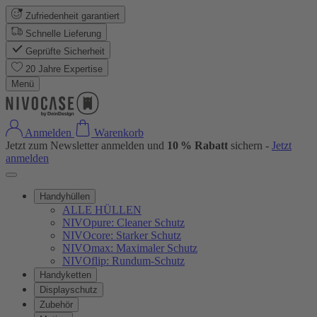
Zufriedenheit garantiert
Schnelle Lieferung
Geprüfte Sicherheit
20 Jahre Expertise
Menü
Anmelden
Warenkorb
Jetzt zum Newsletter anmelden und
10 % Rabatt
sichern -
Jetzt
anmelden
Handyhüllen
ALLE HÜLLEN
NIVOpure: Cleaner Schutz
NIVOcore: Starker Schutz
NIVOmax: Maximaler Schutz
NIVOflip: Rundum-Schutz
Handyketten
Displayschutz
Zubehör