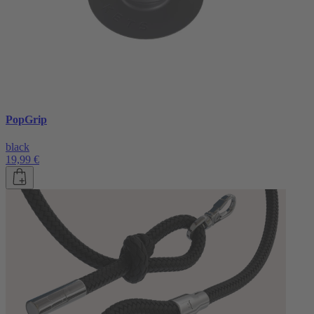
PopGrip
black
19,99 €