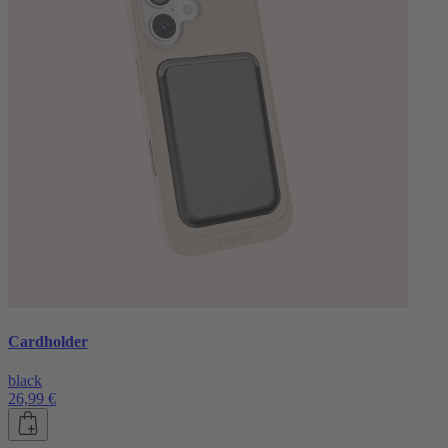
Cardholder
black
26,99 €