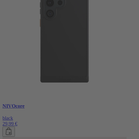
NIVOcore
black
29,99 €