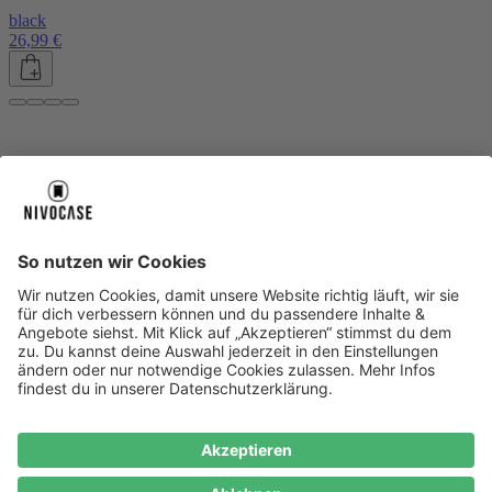
black
26,99 €
Über uns
Über uns
About NIVOCASE
NIVOCASE Test Lab
Blog
Jobs
Schreib uns
Geschäftskunden
Newsletter
Sicher bezahlen
Sicher bezahlen
Hilfe-Center
Hilfe-Center
Zahlungsarten
Versandinfos
Alle Hilfe-Themen
Zufriedenheitsgarantie
Service
Service
AGB
VERTRAG WIDERRUFEN
Datenschutz
Ombudsmann
Barrierefreiheit
Lieferantenkodex
Bestell-Prozess
Anlieferungsbedingung
Bestseller
Bestseller
iPhone Handyhüllen
Samsung Handyhüllen
Google Handyhüllen
Handyhüllen
Handyketten
Impressum
Datenschutz
Cookie Consent