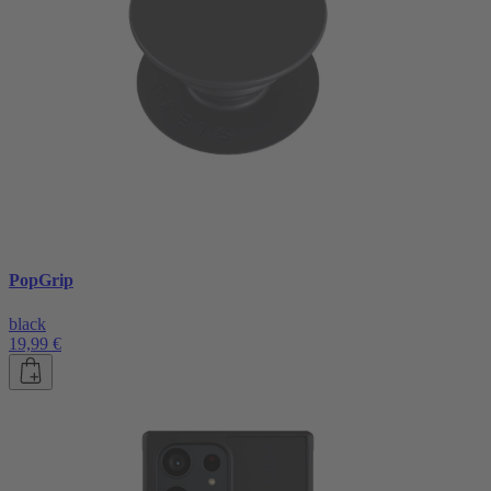
PopGrip
black
19,99 €