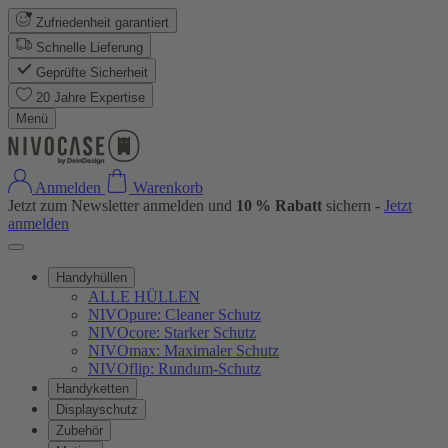
Zufriedenheit garantiert
Schnelle Lieferung
Geprüfte Sicherheit
20 Jahre Expertise
Menü
Anmelden
Warenkorb
Jetzt zum Newsletter anmelden und
10 % Rabatt
sichern -
Jetzt
anmelden
Handyhüllen
ALLE HÜLLEN
NIVOpure: Cleaner Schutz
NIVOcore: Starker Schutz
NIVOmax: Maximaler Schutz
NIVOflip: Rundum-Schutz
Handyketten
Displayschutz
Zubehör