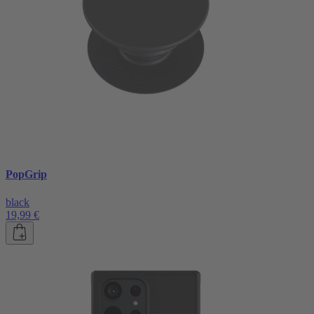
PopGrip
black
19,99 €