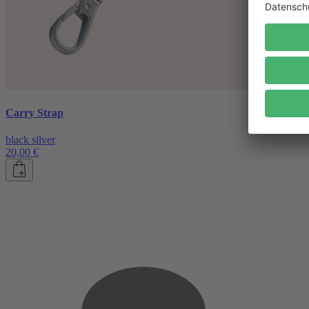
Carry Strap
black silver
20,00 €