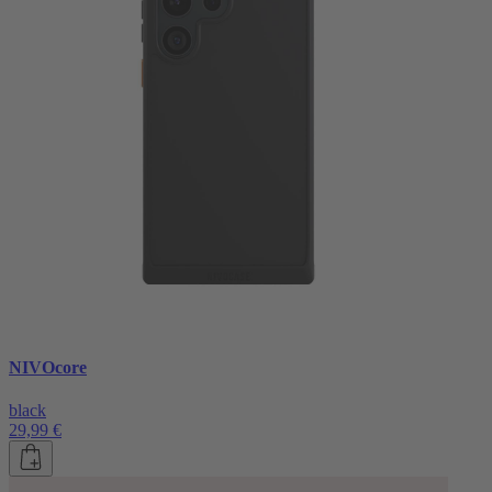
NIVOcore
black
29,99 €