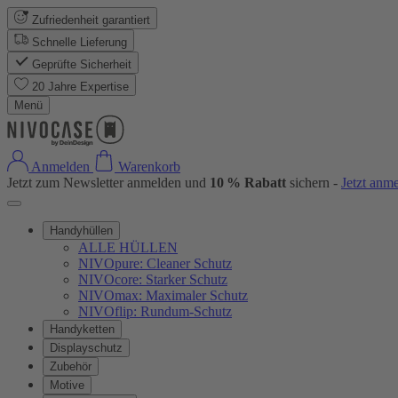
Zufriedenheit garantiert
Schnelle Lieferung
Geprüfte Sicherheit
20 Jahre Expertise
Menü
Anmelden
Warenkorb
Jetzt zum Newsletter anmelden und
10 % Rabatt
sichern -
Jetzt anm
Handyhüllen
ALLE HÜLLEN
NIVOpure: Cleaner Schutz
NIVOcore: Starker Schutz
NIVOmax: Maximaler Schutz
NIVOflip: Rundum-Schutz
Handyketten
Displayschutz
Zubehör
Motive