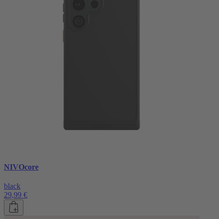
NIVOcore
black
29,99 €