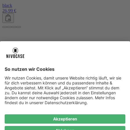
black
26,99 €
Über uns
Über uns
About NIVOCASE
NIVOCASE Test Lab
Blog
Jobs
Schreib uns
Geschäftskunden
Newsletter
Sicher bezahlen
Sicher bezahlen
Hilfe-Center
Hilfe-Center
Zahlungsarten
Versandinfos
Alle Hilfe-Themen
Zufriedenheitsgarantie
Service
Service
AGB
VERTRAG WIDERRUFEN
Datenschutz
Ombudsmann
Barrierefreiheit
Lieferantenkodex
Bestell-Prozess
Anlieferungsbedingung
Bestseller
Bestseller
iPhone Handyhüllen
Samsung Handyhüllen
Google Handyhüllen
Handyhüllen
Handyketten
Impressum
Datenschutz
Cookie Consent