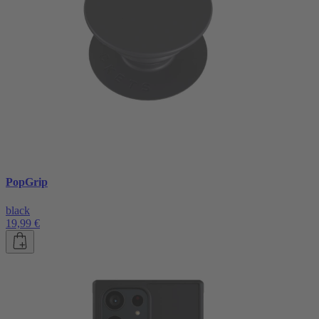
PopGrip
black
19,99 €