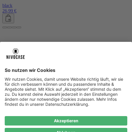
black
26,99 €
Über uns
Über uns
About NIVOCASE
NIVOCASE Test Lab
Blog
Jobs
Schreib uns
Geschäftskunden
Newsletter
Sicher bezahlen
Sicher bezahlen
Hilfe-Center
Hilfe-Center
Zahlungsarten
Versandinfos
Alle Hilfe-Themen
Zufriedenheitsgarantie
Service
Service
AGB
VERTRAG WIDERRUFEN
Datenschutz
Ombudsmann
Barrierefreiheit
Lieferantenkodex
Bestell-Prozess
Anlieferungsbedingung
Bestseller
Bestseller
iPhone Handyhüllen
Samsung Handyhüllen
Google Handyhüllen
Handyhüllen
Handyketten
Impressum
Datenschutz
Cookie Consent