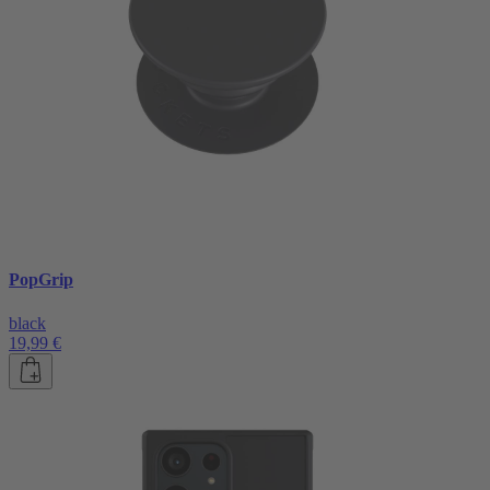
PopGrip
black
19,99 €