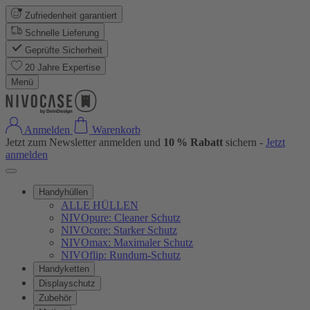
Zufriedenheit garantiert
Schnelle Lieferung
Geprüfte Sicherheit
20 Jahre Expertise
Menü
Anmelden
Warenkorb
Jetzt zum Newsletter anmelden und
10 % Rabatt
sichern -
Jetzt
anmelden
Handyhüllen
ALLE HÜLLEN
NIVOpure: Cleaner Schutz
NIVOcore: Starker Schutz
NIVOmax: Maximaler Schutz
NIVOflip: Rundum-Schutz
Handyketten
Displayschutz
Zubehör