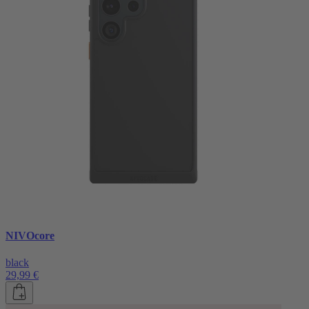
NIVOcore
black
29,99 €