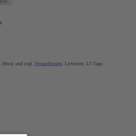
 S22+
k
. Mwst. und zzgl.
Versandkosten
. Lieferzeit: 3-5 Tage.