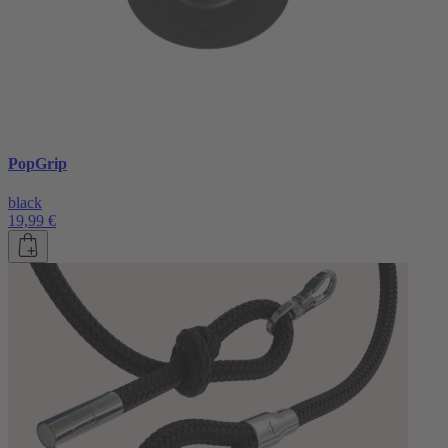
PopGrip
black
19,99 €