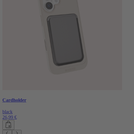
Cardholder
black
26,99 €