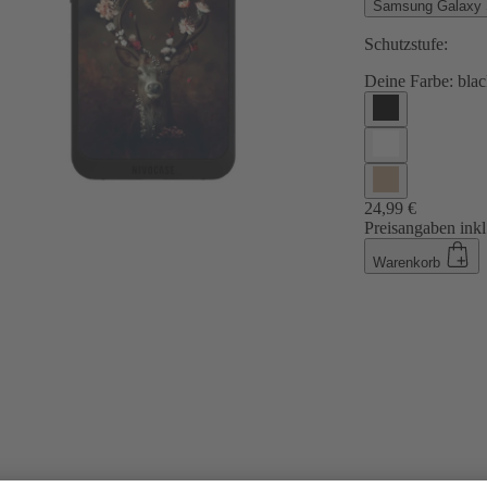
Samsung Galaxy
Schutzstufe:
Deine Farbe:
blac
24,99 €
Preisangaben inkl
Warenkorb