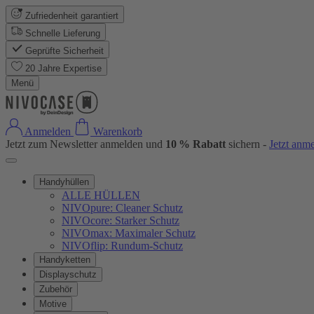
Zufriedenheit garantiert
Schnelle Lieferung
Geprüfte Sicherheit
20 Jahre Expertise
Menü
Anmelden
Warenkorb
Jetzt zum Newsletter anmelden und
10 % Rabatt
sichern -
Jetzt anm
Handyhüllen
ALLE HÜLLEN
NIVOpure: Cleaner Schutz
NIVOcore: Starker Schutz
NIVOmax: Maximaler Schutz
NIVOflip: Rundum-Schutz
Handyketten
Displayschutz
Zubehör
Motive