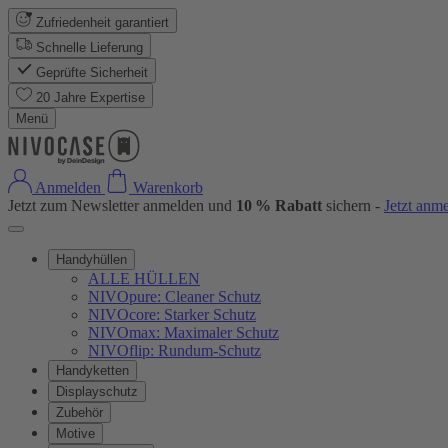
Zufriedenheit garantiert
Schnelle Lieferung
Geprüfte Sicherheit
20 Jahre Expertise
Menü
Anmelden
Warenkorb
Jetzt zum Newsletter anmelden und
10 % Rabatt
sichern -
Jetzt anm
Handyhüllen
ALLE HÜLLEN
NIVOpure: Cleaner Schutz
NIVOcore: Starker Schutz
NIVOmax: Maximaler Schutz
NIVOflip: Rundum-Schutz
Handyketten
Displayschutz
Zubehör
Motive