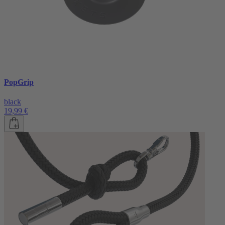
PopGrip
black
19,99 €