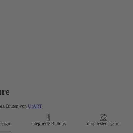
re
osa Blüten von
UtART
esign
integrierte Buttons
drop tested 1,2 m