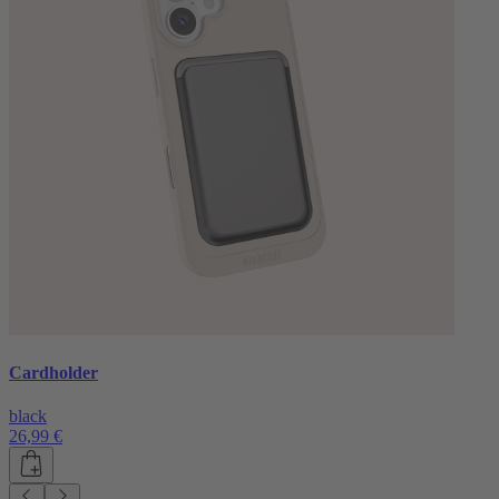
Cardholder
black
26,99 €