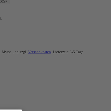
 S22+
k
. Mwst. und zzgl.
Versandkosten
. Lieferzeit: 3-5 Tage.