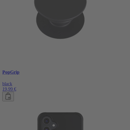
PopGrip
black
19,99 €