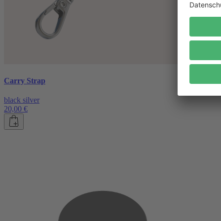
Carry Strap
black silver
20,00 €