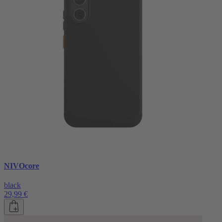
NIVOcore
black
29,99 €