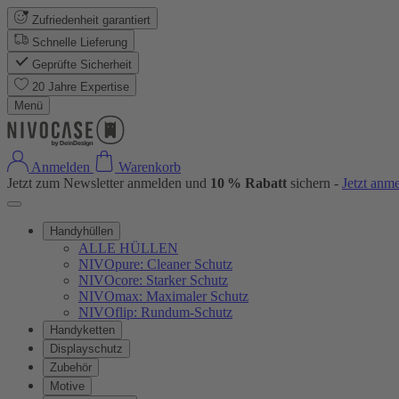
Zufriedenheit garantiert
Schnelle Lieferung
Geprüfte Sicherheit
20 Jahre Expertise
Menü
Anmelden
Warenkorb
Jetzt zum Newsletter anmelden und
10 % Rabatt
sichern -
Jetzt anm
Handyhüllen
ALLE HÜLLEN
NIVOpure: Cleaner Schutz
NIVOcore: Starker Schutz
NIVOmax: Maximaler Schutz
NIVOflip: Rundum-Schutz
Handyketten
Displayschutz
Zubehör
Motive