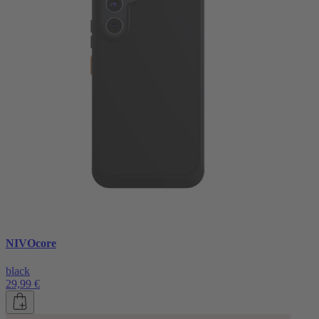
NIVOcore
black
29,99 €