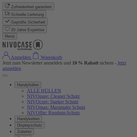
Zufriedenheit garantiert
Schnelle Lieferung
Geprüfte Sicherheit
20 Jahre Expertise
Menü
Anmelden
Warenkorb
Jetzt zum Newsletter anmelden und
10 % Rabatt
sichern -
Jetzt
anmelden
Handyhüllen
ALLE HÜLLEN
NIVOpure: Cleaner Schutz
NIVOcore: Starker Schutz
NIVOmax: Maximaler Schutz
NIVOflip: Rundum-Schutz
Handyketten
Displayschutz
Zubehör