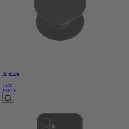
PopGrip
black
19,99 €