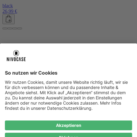
black
26,99 €
Über uns
Über uns
About NIVOCASE
NIVOCASE Test Lab
Blog
Jobs
Schreib uns
Geschäftskunden
Newsletter
Sicher bezahlen
Sicher bezahlen
Hilfe-Center
Hilfe-Center
Zahlungsarten
Versandinfos
Alle Hilfe-Themen
Zufriedenheitsgarantie
Service
Service
AGB
VERTRAG WIDERRUFEN
Datenschutz
Ombudsmann
Barrierefreiheit
Lieferantenkodex
Bestell-Prozess
Anlieferungsbedingung
Bestseller
Bestseller
iPhone Handyhüllen
Samsung Handyhüllen
Google Handyhüllen
Handyhüllen
Handyketten
Impressum
Datenschutz
Cookie Consent