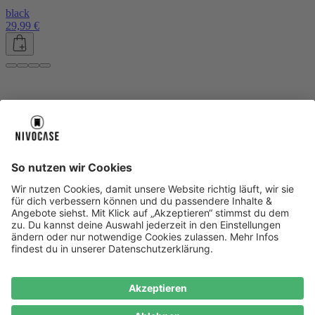
black
29,99 €
Über uns
Über uns
About NIVOCASE
NIVOCASE Test Lab
Blog
Jobs
Schreib uns
Geschäftskunden
Newsletter
Sicher bezahlen
Sicher bezahlen
Hilfe-Center
Hilfe-Center
Zahlungsarten
Versandinfos
Alle Hilfe-Themen
Zufriedenheitsgarantie
Service
Service
AGB
VERTRAG WIDERRUFEN
Datenschutz
Ombudsmann
Barrierefreiheit
Lieferantenkodex
Bestell-Prozess
Anlieferungsbedingung
Bestseller
Bestseller
iPhone Handyhüllen
Samsung Handyhüllen
Google Handyhüllen
Handyhüllen
Handyketten
Impressum
Datenschutz
Cookie Consent