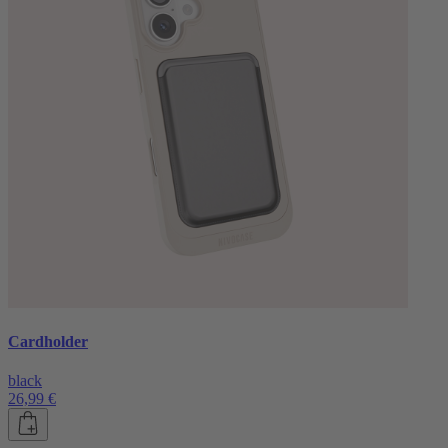
Cardholder
black
26,99 €