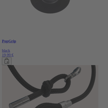
PopGrip
black
19,99 €