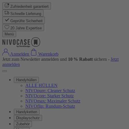
Zufriedenheit garantiert
Schnelle Lieferung
Geprüfte Sicherheit
20 Jahre Expertise
Menü
Anmelden
Warenkorb
Jetzt zum Newsletter anmelden und
10 % Rabatt
sichern -
Jetzt
anmelden
Handyhüllen
ALLE HÜLLEN
NIVOpure: Cleaner Schutz
NIVOcore: Starker Schutz
NIVOmax: Maximaler Schutz
NIVOflip: Rundum-Schutz
Handyketten
Displayschutz
Zubehör