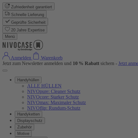
Zufriedenheit garantiert
Schnelle Lieferung
Geprüfte Sicherheit
20 Jahre Expertise
Menü
Anmelden
Warenkorb
Jetzt zum Newsletter anmelden und
10 % Rabatt
sichern -
Jetzt anm
Handyhüllen
ALLE HÜLLEN
NIVOpure: Cleaner Schutz
NIVOcore: Starker Schutz
NIVOmax: Maximaler Schutz
NIVOflip: Rundum-Schutz
Handyketten
Displayschutz
Zubehör
Motive