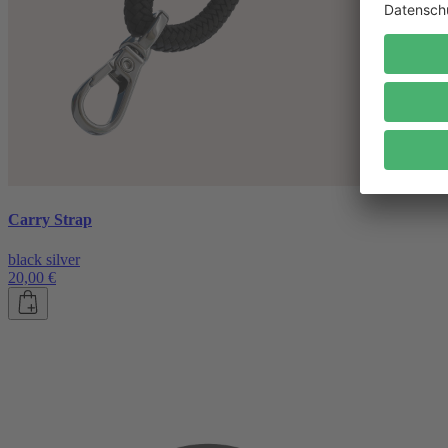
Carry Strap
black silver
20,00 €