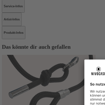
Service-Infos
Artist-Infos
Produkt-Infos
Das könnte dir auch gefallen