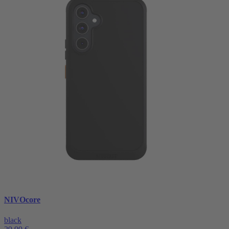
NIVOcore
black