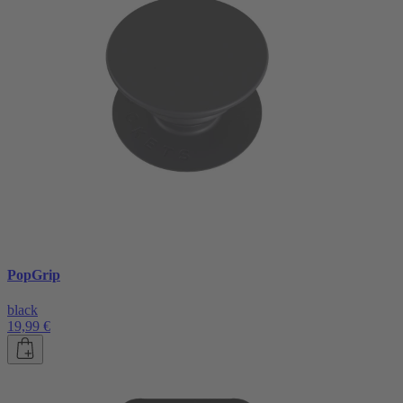
PopGrip
black
19,99 €