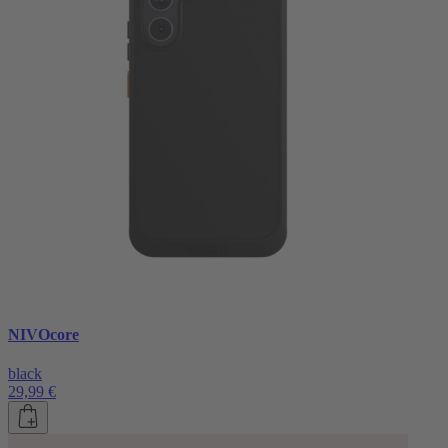
NIVOcore
black
29,99 €