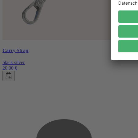
Carry Strap
black silver
20,00 €