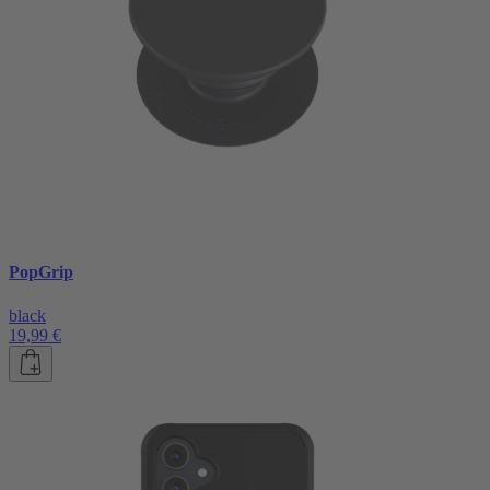
PopGrip
black
19,99 €