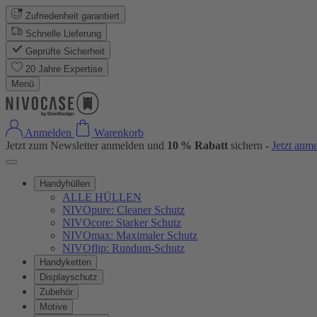
Zufriedenheit garantiert
Schnelle Lieferung
Geprüfte Sicherheit
20 Jahre Expertise
Menü
Anmelden
Warenkorb
Jetzt zum Newsletter anmelden und
10 % Rabatt
sichern -
Jetzt anm
Handyhüllen
ALLE HÜLLEN
NIVOpure: Cleaner Schutz
NIVOcore: Starker Schutz
NIVOmax: Maximaler Schutz
NIVOflip: Rundum-Schutz
Handyketten
Displayschutz
Zubehör
Motive