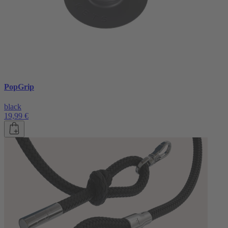
PopGrip
black
19,99 €