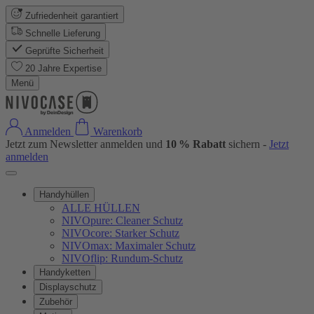
Zufriedenheit garantiert
Schnelle Lieferung
Geprüfte Sicherheit
20 Jahre Expertise
Menü
Anmelden
Warenkorb
Jetzt zum Newsletter anmelden und
10 % Rabatt
sichern -
Jetzt
anmelden
Handyhüllen
ALLE HÜLLEN
NIVOpure: Cleaner Schutz
NIVOcore: Starker Schutz
NIVOmax: Maximaler Schutz
NIVOflip: Rundum-Schutz
Handyketten
Displayschutz
Zubehör