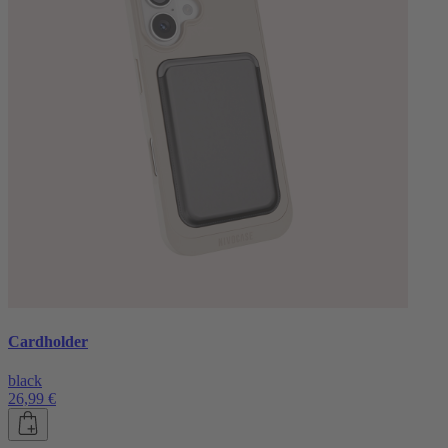
Cardholder
black
26,99 €