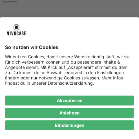
Über uns
Über uns
About NIVOCASE
NIVOCASE Test Lab
Blog
Jobs
Schreib uns
Geschäftskunden
Newsletter
Sicher bezahlen
Sicher bezahlen
Hilfe-Center
Hilfe-Center
Zahlungsarten
Versandinfos
Alle Hilfe-Themen
Zufriedenheitsgarantie
Service
Service
AGB
VERTRAG WIDERRUFEN
Datenschutz
Ombudsmann
Barrierefreiheit
Lieferantenkodex
Bestell-Prozess
Anlieferungsbedingung
Bestseller
Bestseller
iPhone Handyhüllen
Samsung Handyhüllen
Google Handyhüllen
Handyhüllen
Handyketten
Impressum
Datenschutz
Cookie Consent
* Preisangaben inkl. Mwst. und zzgl.
Versandkosten