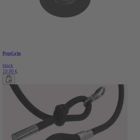
PopGrip
black
19,99 €