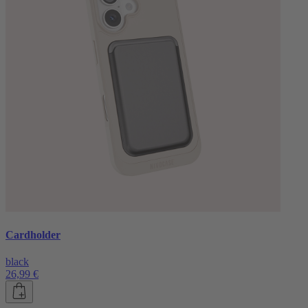
Cardholder
black
26,99 €