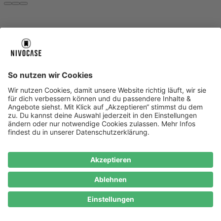
Über uns
Über uns
About NIVOCASE
NIVOCASE Test Lab
Blog
Jobs
Schreib uns
Geschäftskunden
Newsletter
Sicher bezahlen
Sicher bezahlen
Hilfe-Center
Hilfe-Center
Zahlungsarten
Versandinfos
Alle Hilfe-Themen
Zufriedenheitsgarantie
Service
Service
AGB
VERTRAG WIDERRUFEN
Datenschutz
Ombudsmann
Barrierefreiheit
Lieferantenkodex
Bestell-Prozess
Anlieferungsbedingung
Bestseller
Bestseller
iPhone Handyhüllen
Samsung Handyhüllen
Google Handyhüllen
Handyhüllen
Handyketten
Impressum
Datenschutz
Cookie Consent
* Preisangaben inkl. Mwst. und zzgl.
Versandkosten