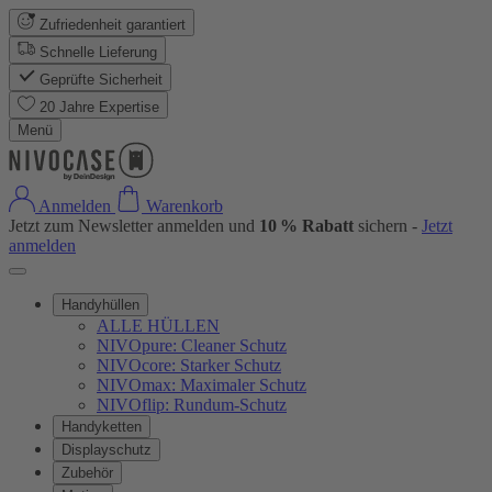
Zufriedenheit garantiert
Schnelle Lieferung
Geprüfte Sicherheit
20 Jahre Expertise
Menü
Anmelden
Warenkorb
Jetzt zum Newsletter anmelden und
10 % Rabatt
sichern -
Jetzt
anmelden
Handyhüllen
ALLE HÜLLEN
NIVOpure: Cleaner Schutz
NIVOcore: Starker Schutz
NIVOmax: Maximaler Schutz
NIVOflip: Rundum-Schutz
Handyketten
Displayschutz
Zubehör