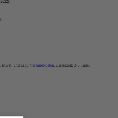
(2022)
k
. Mwst. und zzgl.
Versandkosten
. Lieferzeit: 3-5 Tage.