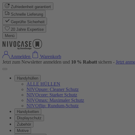
Zufriedenheit garantiert
Schnelle Lieferung
Geprüfte Sicherheit
20 Jahre Expertise
Menü
Anmelden
Warenkorb
Jetzt zum Newsletter anmelden und
10 % Rabatt
sichern -
Jetzt anm
Handyhüllen
ALLE HÜLLEN
NIVOpure: Cleaner Schutz
NIVOcore: Starker Schutz
NIVOmax: Maximaler Schutz
NIVOflip: Rundum-Schutz
Handyketten
Displayschutz
Zubehör
Motive