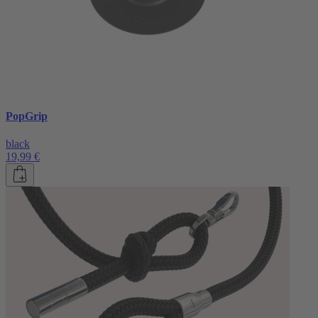
PopGrip
black
19,99 €