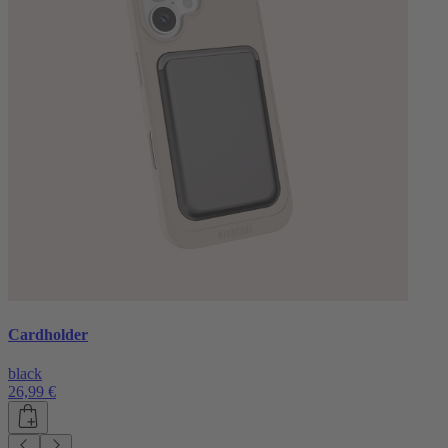
Cardholder
black
26,99 €