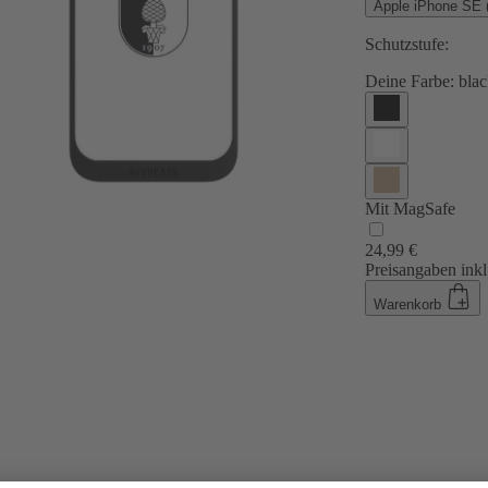
Apple iPhone SE 
Schutzstufe:
Deine Farbe:
blac
Mit MagSafe
24,99 €
Preisangaben inkl
Warenkorb