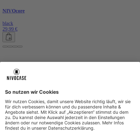
NIVOcore
black
29,99 €
Über uns
Über uns
About NIVOCASE
NIVOCASE Test Lab
Blog
Jobs
Schreib uns
Geschäftskunden
Newsletter
Sicher bezahlen
Sicher bezahlen
Hilfe-Center
Hilfe-Center
Zahlungsarten
Versandinfos
Alle Hilfe-Themen
Zufriedenheitsgarantie
Service
Service
AGB
VERTRAG WIDERRUFEN
Datenschutz
Ombudsmann
Barrierefreiheit
Lieferantenkodex
Bestell-Prozess
Anlieferungsbedingung
Bestseller
Bestseller