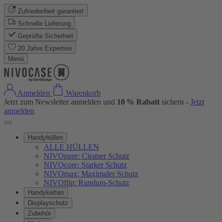
Zufriedenheit garantiert
Schnelle Lieferung
Geprüfte Sicherheit
20 Jahre Expertise
Menü
Anmelden
Warenkorb
Jetzt zum Newsletter anmelden und
10 % Rabatt
sichern -
Jetzt
anmelden
Handyhüllen
ALLE HÜLLEN
NIVOpure: Cleaner Schutz
NIVOcore: Starker Schutz
NIVOmax: Maximaler Schutz
NIVOflip: Rundum-Schutz
Handyketten
Displayschutz
Zubehör