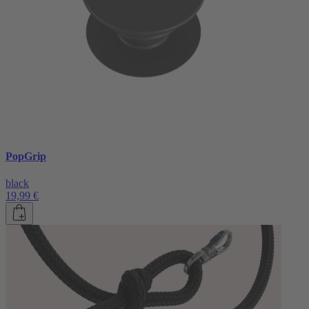
PopGrip
black
19,99 €