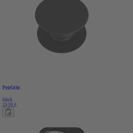
PopGrip
black
19,99 €