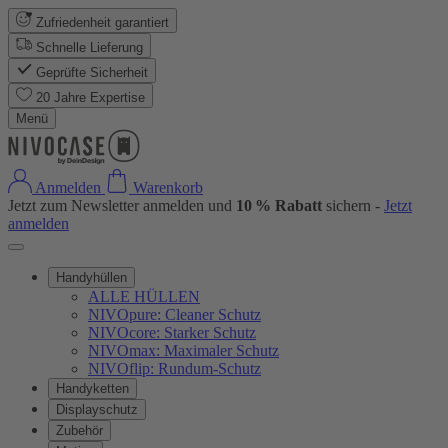
Zufriedenheit garantiert
Schnelle Lieferung
Geprüfte Sicherheit
20 Jahre Expertise
Menü
Anmelden
Warenkorb
Jetzt zum Newsletter anmelden und
10 % Rabatt
sichern -
Jetzt
anmelden
Handyhüllen
ALLE HÜLLEN
NIVOpure: Cleaner Schutz
NIVOcore: Starker Schutz
NIVOmax: Maximaler Schutz
NIVOflip: Rundum-Schutz
Handyketten
Displayschutz
Zubehör