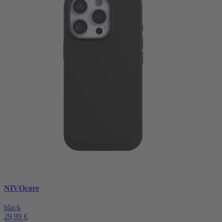
NIVOcore
black
29,99 €