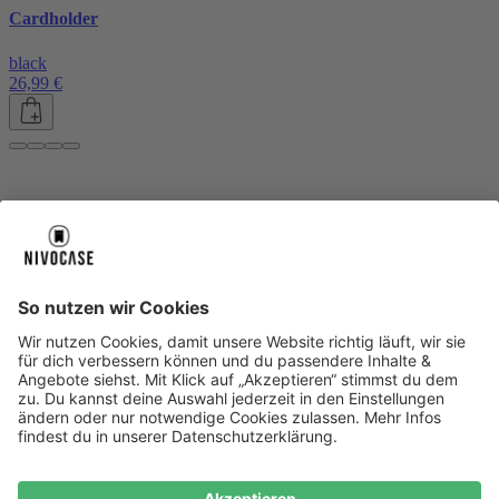
Cardholder
black
26,99 €
Über uns
Über uns
About NIVOCASE
NIVOCASE Test Lab
Blog
Jobs
Schreib uns
Geschäftskunden
Newsletter
Sicher bezahlen
Sicher bezahlen
Hilfe-Center
Hilfe-Center
Zahlungsarten
Versandinfos
Alle Hilfe-Themen
Zufriedenheitsgarantie
Service
Service
AGB
VERTRAG WIDERRUFEN
Datenschutz
Ombudsmann
Barrierefreiheit
Lieferantenkodex
Bestell-Prozess
Anlieferungsbedingung
Bestseller
Bestseller
iPhone Handyhüllen
Samsung Handyhüllen
Google Handyhüllen