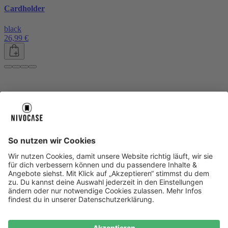
Cardholder
black
26,99 €
Über uns
Über uns
About NIVOCASE
NIVOCASE Test Lab
Blog
Jobs
Schreib uns
Geschäftskunden
Newsletter
Sicher bezahlen
Sicher bezahlen
Hilfe-Center
Hilfe-Center
Zahlungsarten
Versandinfos
Alle Hilfe-Themen
Zufriedenheitsgarantie
Service
Service
AGB
VERTRAG WIDERRUFEN
Datenschutz
Ombudsmann
Barrierefreiheit
Lieferantenkodex
Bestell-Prozess
Anlieferungsbedingung
Bestseller
Bestseller
iPhone Handyhüllen
Samsung Handyhüllen
Google Handyhüllen