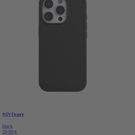
NIVOcore
black
29,99 €