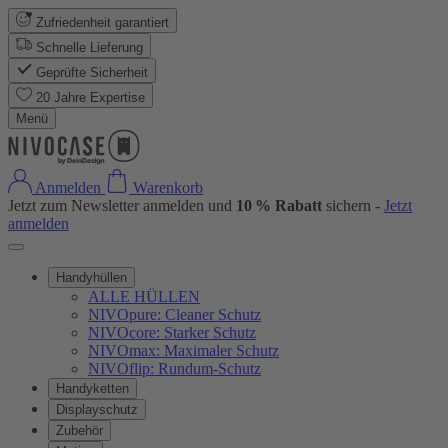
Zufriedenheit garantiert
Schnelle Lieferung
Geprüfte Sicherheit
20 Jahre Expertise
Menü
Anmelden
Warenkorb
Jetzt zum Newsletter anmelden und
10 % Rabatt
sichern -
Jetzt
anmelden
Handyhüllen
ALLE HÜLLEN
NIVOpure: Cleaner Schutz
NIVOcore: Starker Schutz
NIVOmax: Maximaler Schutz
NIVOflip: Rundum-Schutz
Handyketten
Displayschutz
Zubehör