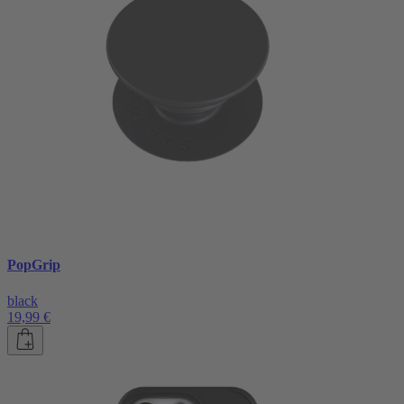
PopGrip
black
19,99 €