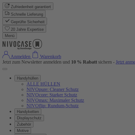
Zufriedenheit garantiert
Schnelle Lieferung
Geprüfte Sicherheit
20 Jahre Expertise
Menü
Anmelden
Warenkorb
Jetzt zum Newsletter anmelden und
10 % Rabatt
sichern -
Jetzt anm
Handyhüllen
ALLE HÜLLEN
NIVOpure: Cleaner Schutz
NIVOcore: Starker Schutz
NIVOmax: Maximaler Schutz
NIVOflip: Rundum-Schutz
Handyketten
Displayschutz
Zubehör
Motive