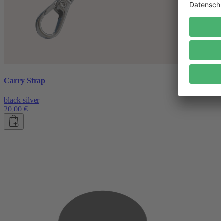
Carry Strap
black silver
20,00 €