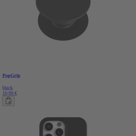
PopGrip
black
19,99 €