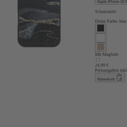
Apple iPhone 16 
Schutzstufe:
Deine Farbe:
blac
Mit MagSafe
24,99 €
Preisangaben inkl
Warenkorb