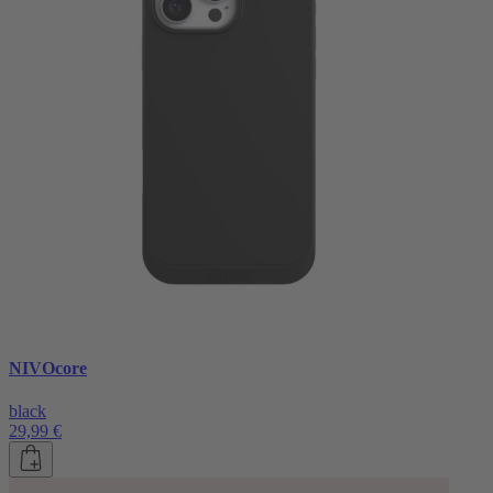
NIVOcore
black
29,99 €