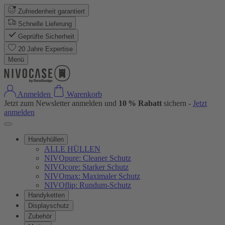
Zufriedenheit garantiert
Schnelle Lieferung
Geprüfte Sicherheit
20 Jahre Expertise
Menü
Anmelden
Warenkorb
Jetzt zum Newsletter anmelden und
10 % Rabatt
sichern -
Jetzt
anmelden
Handyhüllen
ALLE HÜLLEN
NIVOpure: Cleaner Schutz
NIVOcore: Starker Schutz
NIVOmax: Maximaler Schutz
NIVOflip: Rundum-Schutz
Handyketten
Displayschutz
Zubehör