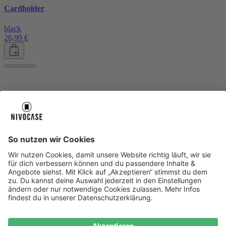
Cardholder
black
26,99 €
Über uns
Über uns
About NIVOCASE
NIVOCASE Test Lab
Blog
Jobs
Schreib uns
Geschäftskunden
Newsletter
Sicher bezahlen
Sicher bezahlen
Hilfe-Center
Hilfe-Center
Zahlungsarten
Versandinfos
Alle Hilfe-Themen
Zufriedenheitsgarantie
Service
Service
AGB
VERTRAG WIDERRUFEN
Datenschutz
Ombudsmann
Barrierefreiheit
Lieferantenkodex
Bestell-Prozess
Anlieferungsbedingung
Bestseller
Bestseller
iPhone Handyhüllen
Samsung Handyhüllen
Google Handyhüllen