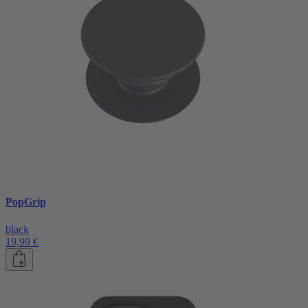
PopGrip
black
19,99 €