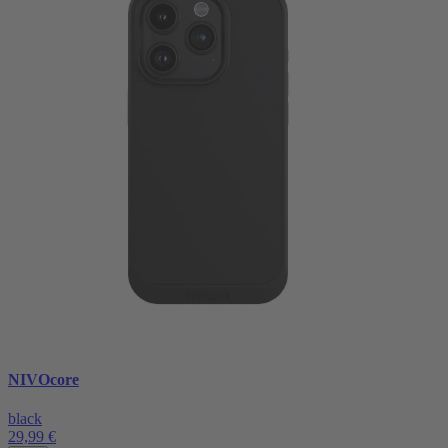
NIVOcore
black
29,99 €