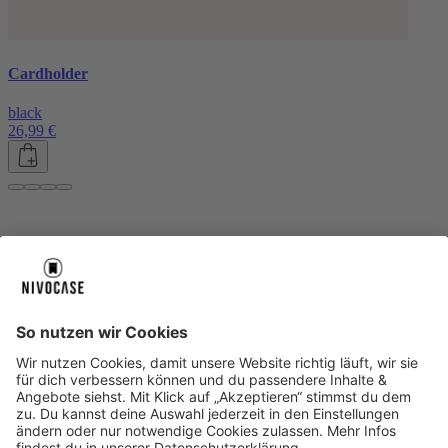
Cardholder
black
26,99 €
Über uns
Über uns
About NIVOCASE
NIVOCASE Test Lab
Blog
Jobs
Schreib uns
Geschäftskunden
Newsletter
Sicher bezahlen
Sicher bezahlen
Hilfe-Center
Hilfe-Center
Zahlungsarten
Versandinfos
Alle Hilfe-Themen
Zufriedenheitsgarantie
Service
Service
AGB
VERTRAG WIDERRUFEN
Datenschutz
Ombudsmann
Barrierefreiheit
Lieferantenkodex
Bestell-Prozess