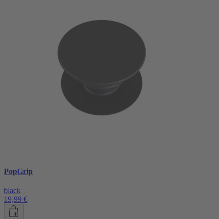
PopGrip
black
19,99 €