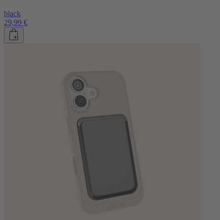
black
29,99 €