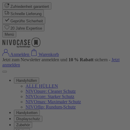
Zufriedenheit garantiert
Schnelle Lieferung
Geprüfte Sicherheit
20 Jahre Expertise
Menü
Anmelden
Warenkorb
Jetzt zum Newsletter anmelden und
10 % Rabatt
sichern -
Jetzt
anmelden
Handyhüllen
ALLE HÜLLEN
NIVOpure: Cleaner Schutz
NIVOcore: Starker Schutz
NIVOmax: Maximaler Schutz
NIVOflip: Rundum-Schutz
Handyketten
Displayschutz
Zubehör