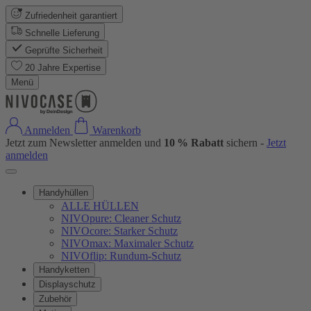
Zufriedenheit garantiert
Schnelle Lieferung
Geprüfte Sicherheit
20 Jahre Expertise
Menü
Anmelden
Warenkorb
Jetzt zum Newsletter anmelden und
10 % Rabatt
sichern -
Jetzt
anmelden
Handyhüllen
ALLE HÜLLEN
NIVOpure: Cleaner Schutz
NIVOcore: Starker Schutz
NIVOmax: Maximaler Schutz
NIVOflip: Rundum-Schutz
Handyketten
Displayschutz
Zubehör