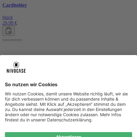
Cardholder
black
26,99 €
Über uns
Über uns
About NIVOCASE
NIVOCASE Test Lab
Blog
Jobs
Schreib uns
Geschäftskunden
Newsletter
Sicher bezahlen
Sicher bezahlen
Hilfe-Center
Hilfe-Center
Zahlungsarten
Versandinfos
Alle Hilfe-Themen
Zufriedenheitsgarantie
Service
Service
AGB
VERTRAG WIDERRUFEN
Datenschutz
Ombudsmann
Barrierefreiheit
Lieferantenkodex
Bestell-Prozess
Anlieferungsbedingung
Bestseller
Bestseller
iPhone Handyhüllen
Samsung Handyhüllen
Google Handyhüllen