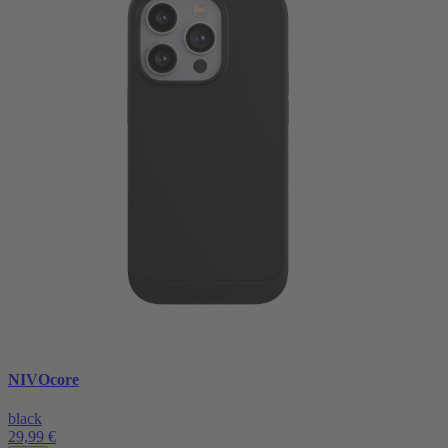
NIVOcore
black
29,99 €