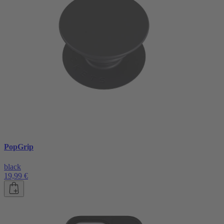
PopGrip
black
19,99 €