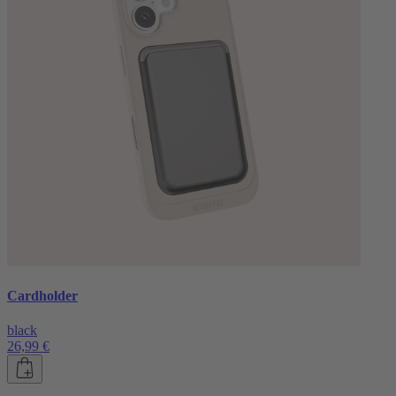
Cardholder
black
26,99 €