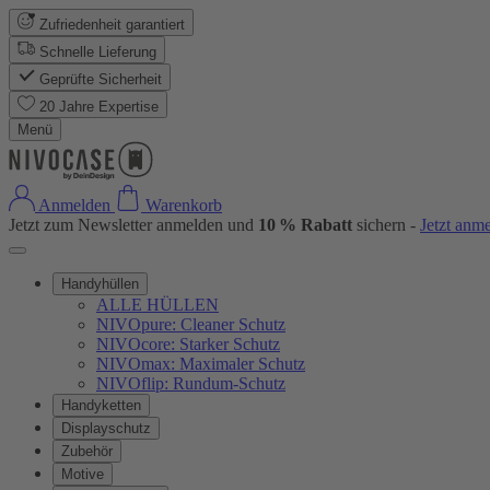
Zufriedenheit garantiert
Schnelle Lieferung
Geprüfte Sicherheit
20 Jahre Expertise
Menü
Anmelden
Warenkorb
Jetzt zum Newsletter anmelden und
10 % Rabatt
sichern -
Jetzt anm
Handyhüllen
ALLE HÜLLEN
NIVOpure: Cleaner Schutz
NIVOcore: Starker Schutz
NIVOmax: Maximaler Schutz
NIVOflip: Rundum-Schutz
Handyketten
Displayschutz
Zubehör
Motive