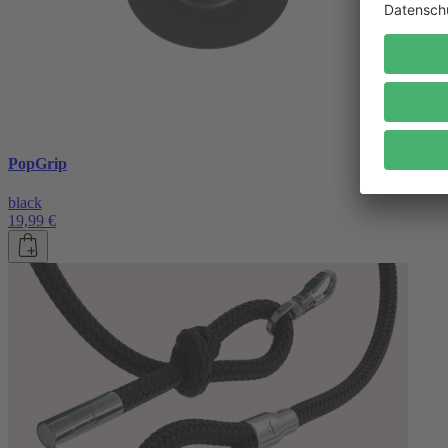
PopGrip
black
19,99 €