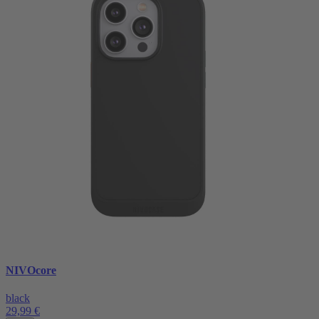
NIVOcore
black
29,99 €