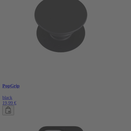
PopGrip
black
19,99 €