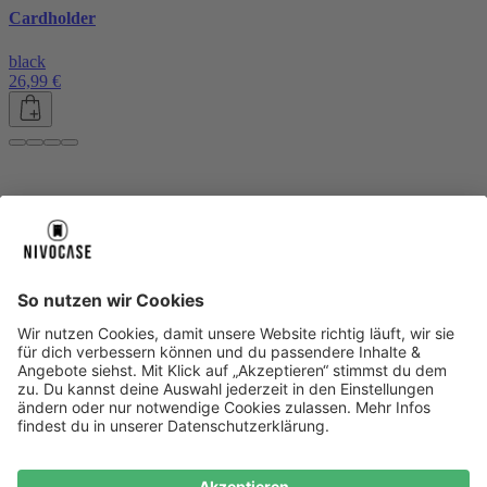
Cardholder
black
26,99 €
Über uns
Über uns
About NIVOCASE
NIVOCASE Test Lab
Blog
Jobs
Schreib uns
Geschäftskunden
Newsletter
Sicher bezahlen
Sicher bezahlen
Hilfe-Center
Hilfe-Center
Zahlungsarten
Versandinfos
Alle Hilfe-Themen
Zufriedenheitsgarantie
Service
Service
AGB
VERTRAG WIDERRUFEN
Datenschutz
Ombudsmann
Barrierefreiheit
Lieferantenkodex
Bestell-Prozess
Anlieferungsbedingung
Bestseller
Bestseller
iPhone Handyhüllen
Samsung Handyhüllen
Google Handyhüllen