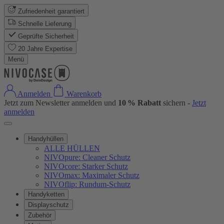
Zufriedenheit garantiert
Schnelle Lieferung
Geprüfte Sicherheit
20 Jahre Expertise
Menü
Anmelden
Warenkorb
Jetzt zum Newsletter anmelden und
10 % Rabatt
sichern -
Jetzt
anmelden
Handyhüllen
ALLE HÜLLEN
NIVOpure: Cleaner Schutz
NIVOcore: Starker Schutz
NIVOmax: Maximaler Schutz
NIVOflip: Rundum-Schutz
Handyketten
Displayschutz
Zubehör