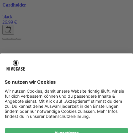
Cardholder
black
26,99 €
Über uns
Über uns
About NIVOCASE
NIVOCASE Test Lab
Blog
Jobs
Schreib uns
Geschäftskunden
Newsletter
Sicher bezahlen
Sicher bezahlen
Hilfe-Center
Hilfe-Center
Zahlungsarten
Versandinfos
Alle Hilfe-Themen
Zufriedenheitsgarantie
Service
Service
AGB
VERTRAG WIDERRUFEN
Datenschutz
Ombudsmann
Barrierefreiheit
Lieferantenkodex
Bestell-Prozess
Anlieferungsbedingung
Bestseller
Bestseller
iPhone Handyhüllen
Samsung Handyhüllen
Google Handyhüllen