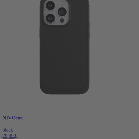
NIVOcore
black
29,99 €