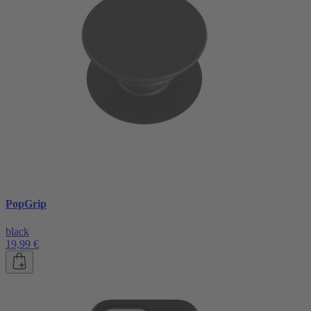
PopGrip
black
19,99 €