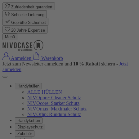
Zufriedenheit garantiert
Schnelle Lieferung
Geprüfte Sicherheit
20 Jahre Expertise
Menü
Anmelden
Warenkorb
Jetzt zum Newsletter anmelden und
10 % Rabatt
sichern -
Jetzt
anmelden
Handyhüllen
ALLE HÜLLEN
NIVOpure: Cleaner Schutz
NIVOcore: Starker Schutz
NIVOmax: Maximaler Schutz
NIVOflip: Rundum-Schutz
Handyketten
Displayschutz
Zubehör