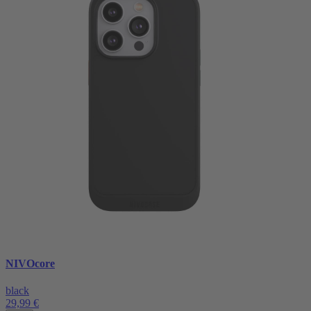
NIVOcore
black
29,99 €