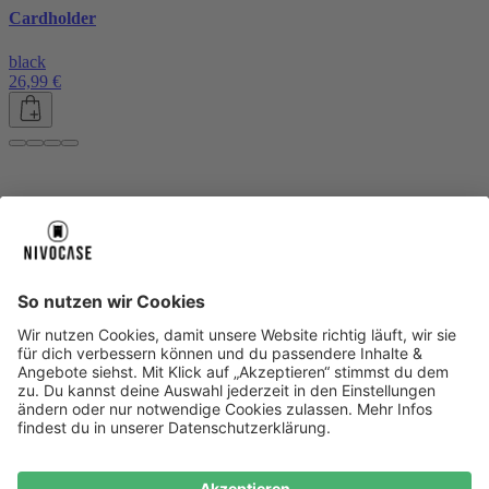
Cardholder
black
26,99 €
Über uns
Über uns
About NIVOCASE
NIVOCASE Test Lab
Blog
Jobs
Schreib uns
Geschäftskunden
Newsletter
Sicher bezahlen
Sicher bezahlen
Hilfe-Center
Hilfe-Center
Zahlungsarten
Versandinfos
Alle Hilfe-Themen
Zufriedenheitsgarantie
Service
Service
AGB
VERTRAG WIDERRUFEN
Datenschutz
Ombudsmann
Barrierefreiheit
Lieferantenkodex
Bestell-Prozess
Anlieferungsbedingung
Bestseller
Bestseller
iPhone Handyhüllen
Samsung Handyhüllen
Google Handyhüllen