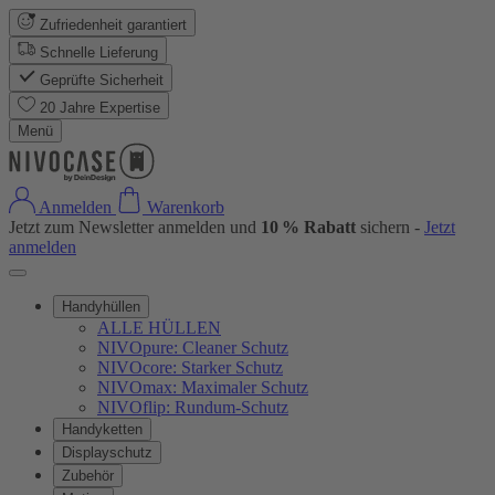
Zufriedenheit garantiert
Schnelle Lieferung
Geprüfte Sicherheit
20 Jahre Expertise
Menü
Anmelden
Warenkorb
Jetzt zum Newsletter anmelden und
10 % Rabatt
sichern -
Jetzt
anmelden
Handyhüllen
ALLE HÜLLEN
NIVOpure: Cleaner Schutz
NIVOcore: Starker Schutz
NIVOmax: Maximaler Schutz
NIVOflip: Rundum-Schutz
Handyketten
Displayschutz
Zubehör