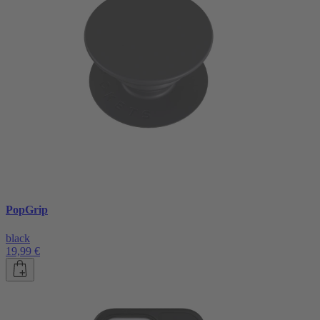
PopGrip
black
19,99 €