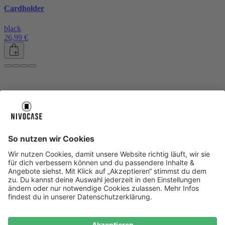
Cardholder
black
26,99 €
Über uns
Über uns
About NIVOCASE
NIVOCASE Test Lab
Blog
Jobs
Schreib uns
Geschäftskunden
Newsletter
Sicher bezahlen
Sicher bezahlen
Hilfe-Center
Hilfe-Center
Zahlungsarten
Versandinfos
Alle Hilfe-Themen
Zufriedenheitsgarantie
Service
Service
AGB
VERTRAG WIDERRUFEN
Datenschutz
Ombudsmann
Barrierefreiheit
Lieferantenkodex
Bestell-Prozess
Anlieferungsbedingung
Bestseller
Bestseller
iPhone Handyhüllen
Samsung Handyhüllen
Google Handyhüllen