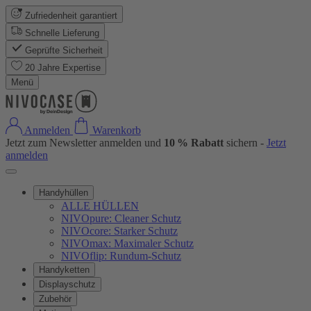
Zufriedenheit garantiert
Schnelle Lieferung
Geprüfte Sicherheit
20 Jahre Expertise
Menü
Anmelden
Warenkorb
Jetzt zum Newsletter anmelden und
10 % Rabatt
sichern -
Jetzt
anmelden
Handyhüllen
ALLE HÜLLEN
NIVOpure: Cleaner Schutz
NIVOcore: Starker Schutz
NIVOmax: Maximaler Schutz
NIVOflip: Rundum-Schutz
Handyketten
Displayschutz
Zubehör