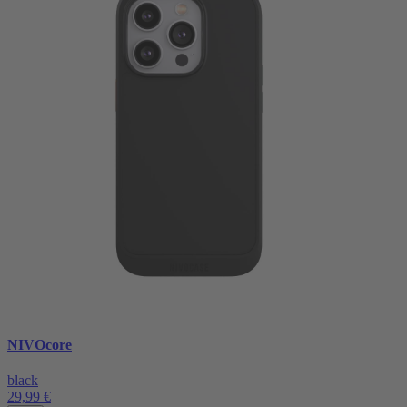
NIVOcore
black
29,99 €