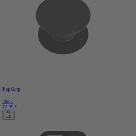
PopGrip
black
19,99 €