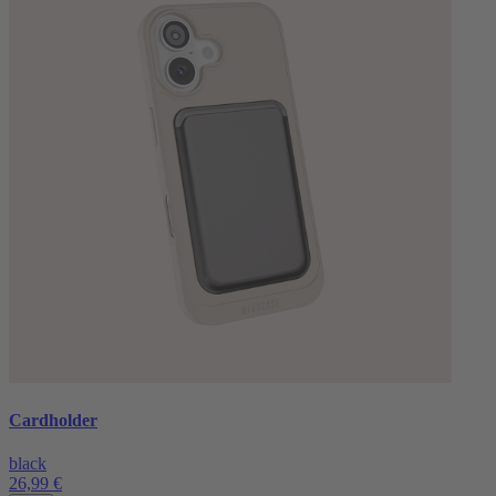
Cardholder
black
26,99 €