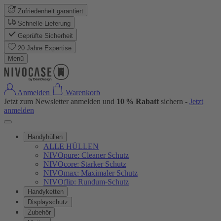
Zufriedenheit garantiert
Schnelle Lieferung
Geprüfte Sicherheit
20 Jahre Expertise
Menü
Anmelden
Warenkorb
Jetzt zum Newsletter anmelden und
10 % Rabatt
sichern -
Jetzt
anmelden
Handyhüllen
ALLE HÜLLEN
NIVOpure: Cleaner Schutz
NIVOcore: Starker Schutz
NIVOmax: Maximaler Schutz
NIVOflip: Rundum-Schutz
Handyketten
Displayschutz
Zubehör