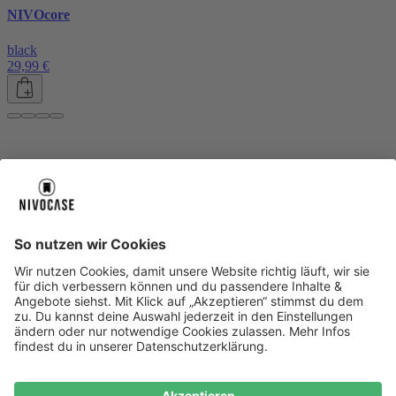
NIVOcore
black
29,99 €
Über uns
Über uns
About NIVOCASE
NIVOCASE Test Lab
Blog
Jobs
Schreib uns
Geschäftskunden
Newsletter
Sicher bezahlen
Sicher bezahlen
Hilfe-Center
Hilfe-Center
Zahlungsarten
Versandinfos
Alle Hilfe-Themen
Zufriedenheitsgarantie
Service
Service
AGB
VERTRAG WIDERRUFEN
Datenschutz
Ombudsmann
Barrierefreiheit
Lieferantenkodex
Bestell-Prozess
Anlieferungsbedingung
Bestseller
Bestseller
iPhone Handyhüllen
Samsung Handyhüllen
Google Handyhüllen