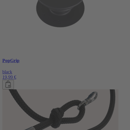
PopGrip
black
19,99 €