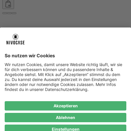
Über uns
Über uns
About NIVOCASE
NIVOCASE Test Lab
Blog
Jobs
Schreib uns
Geschäftskunden
Newsletter
Sicher bezahlen
Sicher bezahlen
Hilfe-Center
Hilfe-Center
Zahlungsarten
Versandinfos
Alle Hilfe-Themen
Zufriedenheitsgarantie
Service
Service
AGB
VERTRAG WIDERRUFEN
Datenschutz
Ombudsmann
Barrierefreiheit
Lieferantenkodex
Bestell-Prozess
Anlieferungsbedingung
Bestseller
Bestseller
iPhone Handyhüllen
Samsung Handyhüllen
Google Handyhüllen
Handyhüllen
Handyketten
Impressum
Datenschutz
Cookie Consent
* Preisangaben inkl. Mwst. und zzgl.
Versandkosten