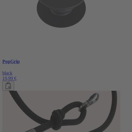
PopGrip
black
19,99 €