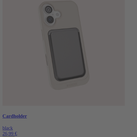
Cardholder
black
26,99 €