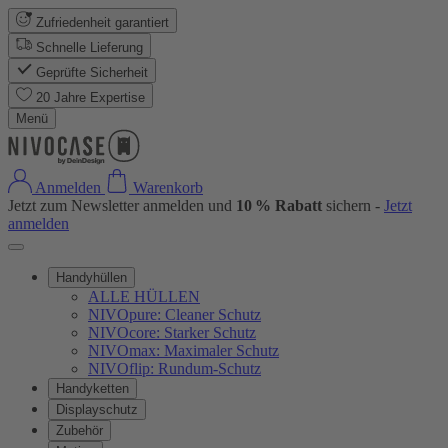
Zufriedenheit garantiert
Schnelle Lieferung
Geprüfte Sicherheit
20 Jahre Expertise
Menü
Anmelden
Warenkorb
Jetzt zum Newsletter anmelden und
10 % Rabatt
sichern -
Jetzt
anmelden
Handyhüllen
ALLE HÜLLEN
NIVOpure: Cleaner Schutz
NIVOcore: Starker Schutz
NIVOmax: Maximaler Schutz
NIVOflip: Rundum-Schutz
Handyketten
Displayschutz
Zubehör